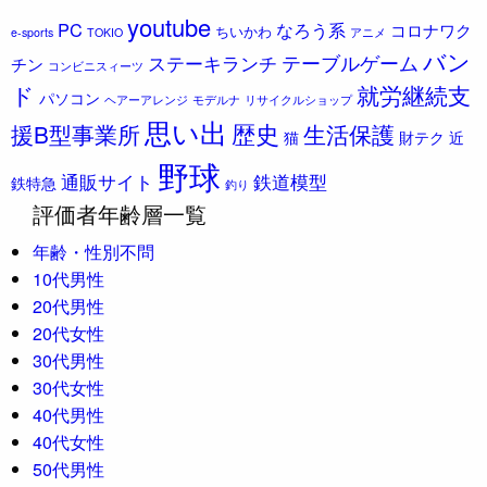
youtube
PC
なろう系
コロナワク
ちいかわ
e-sports
TOKIO
アニメ
バン
ステーキランチ
テーブルゲーム
チン
コンビニスィーツ
ド
就労継続支
パソコン
ヘアーアレンジ
モデルナ
リサイクルショップ
思い出
歴史
援B型事業所
生活保護
猫
財テク
近
野球
通販サイト
鉄道模型
鉄特急
釣り
評価者年齢層一覧
年齢・性別不問
10代男性
20代男性
20代女性
30代男性
30代女性
40代男性
40代女性
50代男性