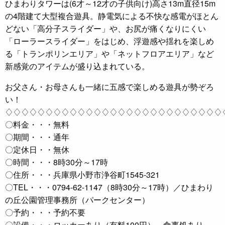
ひまわりタワーは(6才～12才の子供向け)高さ13m直径15m
の4階建て大型複合遊具。静電気による不快な感電がほとん
どない「高分子スライダー」や、お尻が痛くなりにくい
「ローラースライダー」をはじめ、浮遊感や揺れを楽しめ
る「トランポリンエリア」や「ネットフロアエリア」など
新感覚のアイテムが盛り込まれている。
お父さん・お母さんも一緒に五感で楽しめる遊具が勢ぞろ
い！
♢♢♢♢♢♢♢♢♢♢♢♢♢♢♢♢♢♢♢♢♢♢♢♢♢♢♢
〇料金・・・無料
〇期間・・・通年
〇定休日・・無休
〇時間・・・8時30分～17時
〇住所・・・兵庫県小野市浄谷町1545-321
〇TEL・・・0794-62-1147（8時30分～17時）／ひまわり
の丘公園管理事務所（パークセンター）
〇予約・・・予約不要
〇設備・・・ロッカーあり（有料100円）、食事処あり