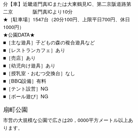
分【車】近畿道門真ICまたは大東鶴見IC、第二京阪道路第
二京 阪門真ICより10分
★［駐車場］1547台（20分100円、上限平日700円、休日
1000円）
★公園DATA★
■［主な遊具］子どもの森の複合遊具など
■［レストランカフェ］あり
■［売店］あり
■［幼児向け遊具］あり
■［授乳室・おむつ交換台］なし
■［BBQ設備］有料
■［テント設営］NG
■［ボール遊び］NG
扇町公園
市営の大規模な公園で広さは20，0000平方メートル以上あ
ります。