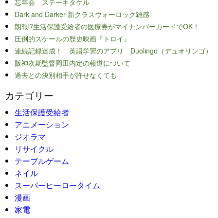
忘年会 ステーキタケル
Dark and Darker 新クラスウォーロック雑感
朗報⁉生活保護受給者の医療券がマイナンバーカードでOK！
圧倒的スケールの歴史映画『トロイ』
連続記録達成！ 英語学習のアプリ Duolingo（デュオリンゴ）
阪神次期監督岡田内定の報道について
過去との決別相手が許せなくても
カテゴリー
生活保護受給者
アニメーション
ジオラマ
リサイクル
テーブルゲーム
ネイル
スーパーヒーロータイム
漫画
家電