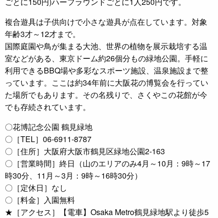
ごとに150円)ハーフラウンドごとに1人250円です。
複合遊具は子供向けで小さな遊具が点在しています。対象
年齢3才～12才まで。
国際庭園や鳥が集まる大池、世界の植物を展示栽培する温
室などがある、東京ドーム約26個分もの緑地公園。手軽に
利用できるBBQ場や多彩なスポーツ施設、温泉施設まで整
っています。ここは約34年前に大阪花の博覧会を行ってい
た場所でもあります。その名残りで、さくやこの花館が今
でも存続されています。
〇花博記念公園 鶴見緑地
〇［TEL］06-6911-8787
〇［住所］大阪府大阪市鶴見区緑地公園2-163
〇［営業時間］終日（山のエリアのみ4月～10月：9時～17
時30分、11月～3月：9時～16時30分）
〇［定休日］なし
〇［料金］入園無料
★［アクセス］【電車】Osaka Metro鶴見緑地駅より徒歩5