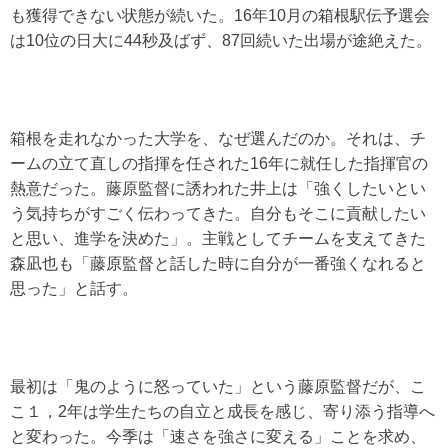
も獲得できない状態が続いた。16年10月の箱根駅伝予選会
は10位の日大に44秒及ばず、87回続いた出場が途絶えた。
箱根を走れなかった大学を、なぜ選んだのか。それは、チ
ームの立て直しの指揮を任された16年に就任した指揮官の
熱意だった。藤原監督に誘われた井上は「強くしたいとい
う気持ちがすごく伝わってきた。自分もそこに貢献したい
と思い、進学を決めた」。主戦としてチームを支えてきた
森凪也も「藤原監督と話した時に自分が一番強くなれると
思った」と話す。
最初は「鬼のように怒っていた」という藤原監督だが、こ
こ１，2年は学生たちの自立と成長を感じ、寄り添う指導へ
と変わった。今季は「速さを強さに変える」ことを求め、