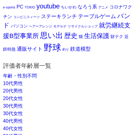
youtube
PC
なろう系
コロナワク
ちいかわ
e-sports
TOKIO
アニメ
バン
ステーキランチ
テーブルゲーム
チン
コンビニスィーツ
ド
就労継続支
パソコン
ヘアーアレンジ
モデルナ
リサイクルショップ
思い出
歴史
援B型事業所
生活保護
猫
財テク
近
野球
通販サイト
鉄道模型
鉄特急
釣り
評価者年齢層一覧
年齢・性別不問
10代男性
20代男性
20代女性
30代男性
30代女性
40代男性
40代女性