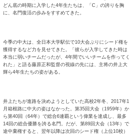
どん底の時期に入学した4年生たちは、「C」の誇りを胸
に、名門復活の歩みをすすめてきた。
今季の中大は、全日本大学駅伝で10大会ぶりにシード権を
獲得するなど力を見せてきた。「彼らが入学してきた時は
本当に弱いチームだったが、4年間でいいチームを作ってく
れた」と語る藤原正和監督の視線の先には、主将の井上大
輝ら4年生たちの姿がある。
井上たちが進路を決めようとしていた高校2年冬、2017年1
月箱根路に中大の姿はなかった。第35回大会（1959年）か
ら第40回（64年）で総合6連覇という偉業を達成し、最多
14回の総合優勝を誇る名門。だが、第89回大会（13年）で
途中棄権すると、翌年以降は次回のシード権（上位10校）