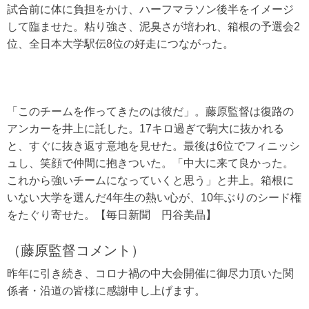
試合前に体に負担をかけ、ハーフマラソン後半をイメージ
して臨ませた。粘り強さ、泥臭さが培われ、箱根の予選会2
位、全日本大学駅伝8位の好走につながった。
「このチームを作ってきたのは彼だ」。藤原監督は復路の
アンカーを井上に託した。17キロ過ぎで駒大に抜かれる
と、すぐに抜き返す意地を見せた。最後は6位でフィニッシ
ュし、笑顔で仲間に抱きついた。「中大に来て良かった。
これから強いチームになっていくと思う」と井上。箱根に
いない大学を選んだ4年生の熱い心が、10年ぶりのシード権
をたぐり寄せた。【毎日新聞 円谷美晶】
（藤原監督コメント）
昨年に引き続き、コロナ禍の中大会開催に御尽力頂いた関
係者・沿道の皆様に感謝申し上げます。