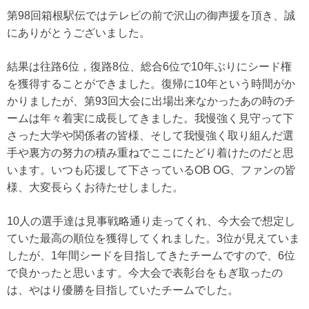
第98回箱根駅伝ではテレビの前で沢山の御声援を頂き、誠
にありがとうございました。
結果は往路6位，復路8位、総合6位で10年ぶりにシード権
を獲得することができました。復帰に10年という時間がか
かりましたが、第93回大会に出場出来なかったあの時のチ
ームは年々着実に成長してきました。我慢強く見守って下
さった大学や関係者の皆様、そして我慢強く取り組んだ選
手や裏方の努力の積み重ねでここにたどり着けたのだと思
います。いつも応援して下さっているOB OG、ファンの皆
様、大変長らくお待たせしました。
10人の選手達は見事戦略通り走ってくれ、今大会で想定し
ていた最高の順位を獲得してくれました。3位が見えていま
したが、1年間シードを目指してきたチームですので、6位
で良かったと思います。今大会で表彰台をもぎ取ったの
は、やはり優勝を目指していたチームでした。