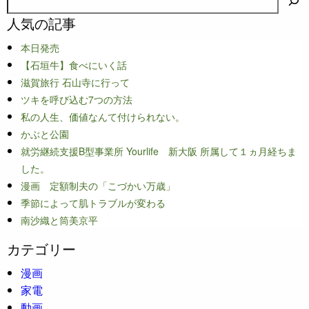
人気の記事
本日発売
【石垣牛】食べにいく話
滋賀旅行 石山寺に行って
ツキを呼び込む7つの方法
私の人生、価値なんて付けられない。
かぶと公園
就労継続支援B型事業所 Yourlife 新大阪 所属して１ヵ月経ちま
した。
漫画 定額制夫の「こづかい万歳」
季節によって肌トラブルが変わる
南沙織と筒美京平
カテゴリー
漫画
家電
動画