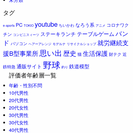
タグ
youtube
PC
なろう系
コロナワク
ちいかわ
e-sports
TOKIO
アニメ
バン
ステーキランチ
テーブルゲーム
チン
コンビニスィーツ
ド
就労継続支
パソコン
ヘアーアレンジ
モデルナ
リサイクルショップ
思い出
歴史
援B型事業所
生活保護
猫
財テク
近
野球
通販サイト
鉄道模型
鉄特急
釣り
評価者年齢層一覧
年齢・性別不問
10代男性
20代男性
20代女性
30代男性
30代女性
40代男性