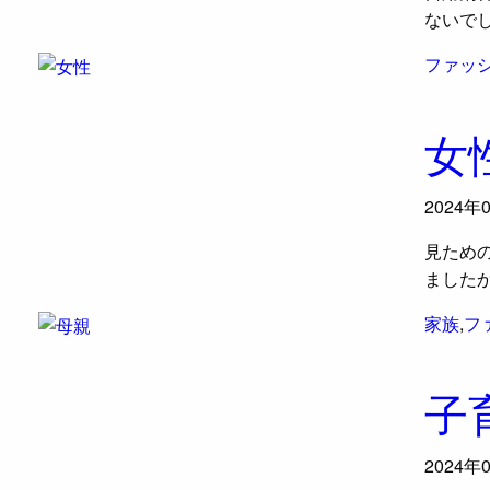
ないで
ファッ
女
2024年
見ため
ました
家族
,
フ
子
2024年