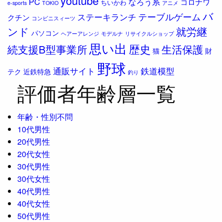
youtube
PC
なろう系
コロナワ
ちいかわ
e-sports
TOKIO
アニメ
バ
ステーキランチ
テーブルゲーム
クチン
コンビニスィーツ
ンド
就労継
パソコン
ヘアーアレンジ
モデルナ
リサイクルショップ
思い出
歴史
続支援B型事業所
生活保護
猫
財
野球
通販サイト
鉄道模型
テク
近鉄特急
釣り
評価者年齢層一覧
年齢・性別不問
10代男性
20代男性
20代女性
30代男性
30代女性
40代男性
40代女性
50代男性