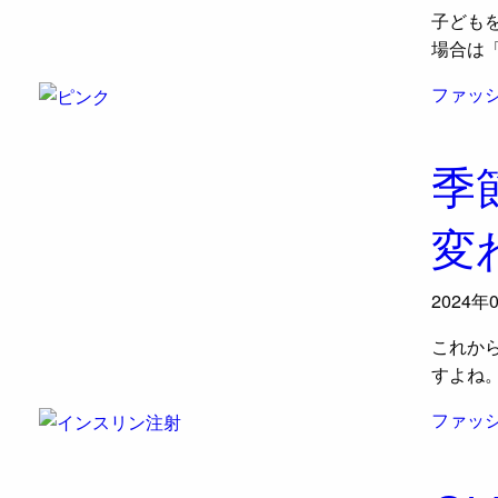
子ども
場合は
ファッ
季
変
2024年
これから
すよね。
ファッ