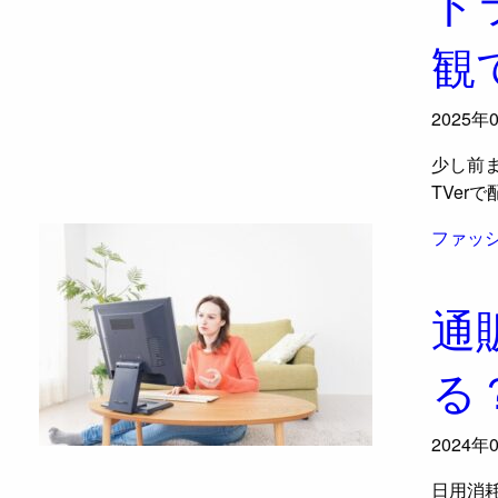
ド
観
2025年
少し前
TVer
ファッ
通
る
2024年
日用消