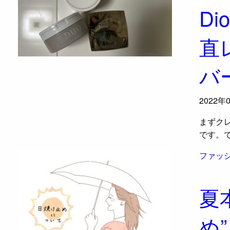
Di
直
バ
2022年
まずク
です。で
ファッ
夏
め