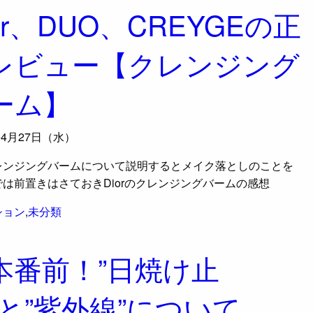
or、DUO、CREYGEの正
レビュー【クレンジング
ーム】
04月27日（水）
レンジングバームについて説明するとメイク落としのことを
は前置きはさておきDiorのクレンジングバームの感想
ション
,
未分類
本番前！”日焼け止
”と”紫外線”について