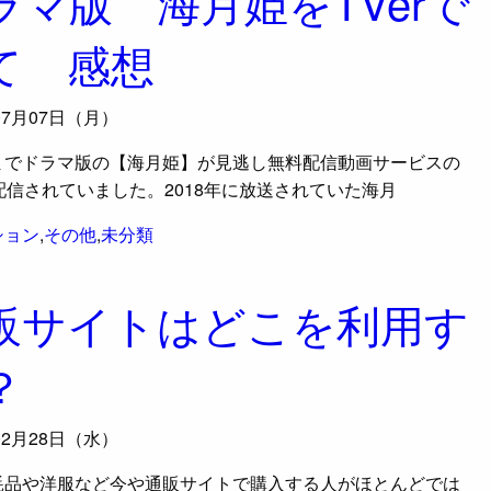
ラマ版 海月姫をTVerで
て 感想
07月07日（月）
までドラマ版の【海月姫】が見逃し無料配信動画サービスの
で配信されていました。2018年に放送されていた海月
ション
,
その他
,
未分類
販サイトはどこを利用す
？
02月28日（水）
耗品や洋服など今や通販サイトで購入する人がほとんどでは