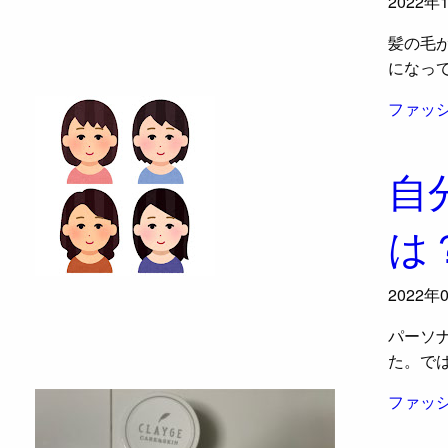
2022年
髪の毛
になっ
ファッ
自
は
2022年
パーソ
た。で
ファッ