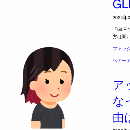
GL
2024年
「GLP
方は聞
ファッ
ヘアー
ア
な
由