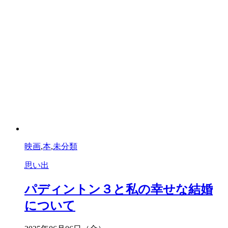
映画
,
本
,
未分類
思い出
パディントン３と私の幸せな結婚
について