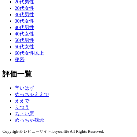
20代男性
20代女性
30代男性
30代女性
40代男性
40代女性
50代男性
50代女性
60代女性以上
秘密
評価一覧
辛いはず
めっちゃええで
ええで
ふつう
ちょい悪
めっちゃ残念
Copyright© レビューサイトforyourlife All Rights Reserved.