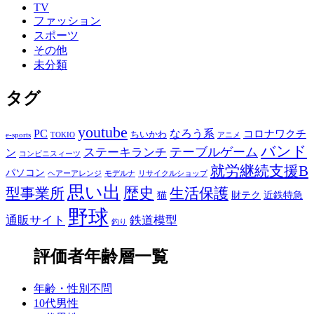
TV
ファッション
スポーツ
その他
未分類
タグ
youtube
PC
なろう系
コロナワクチ
ちいかわ
e-sports
TOKIO
アニメ
バンド
テーブルゲーム
ステーキランチ
ン
コンビニスィーツ
就労継続支援B
パソコン
ヘアーアレンジ
モデルナ
リサイクルショップ
思い出
歴史
生活保護
型事業所
猫
財テク
近鉄特急
野球
通販サイト
鉄道模型
釣り
評価者年齢層一覧
年齢・性別不問
10代男性