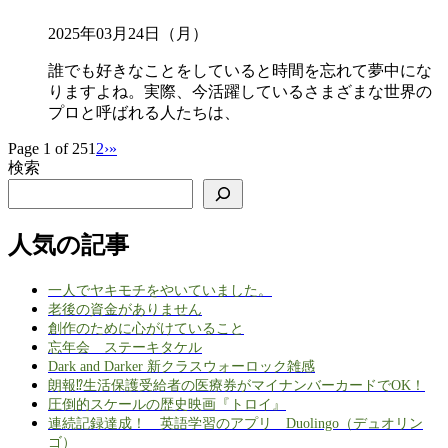
2025年03月24日（月）
誰でも好きなことをしていると時間を忘れて夢中にな
りますよね。実際、今活躍しているさまざまな世界の
プロと呼ばれる人たちは、
Page 1 of 25
1
2
›
»
検索
人気の記事
一人でヤキモチをやいていました。
老後の資金がありません
創作のために心がけていること
忘年会 ステーキタケル
Dark and Darker 新クラスウォーロック雑感
朗報⁉生活保護受給者の医療券がマイナンバーカードでOK！
圧倒的スケールの歴史映画『トロイ』
連続記録達成！ 英語学習のアプリ Duolingo（デュオリン
ゴ）