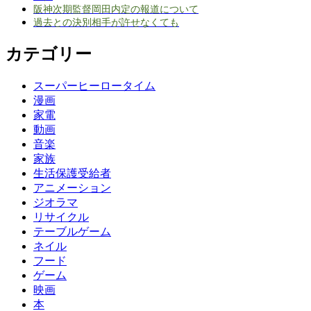
阪神次期監督岡田内定の報道について
過去との決別相手が許せなくても
カテゴリー
スーパーヒーロータイム
漫画
家電
動画
音楽
家族
生活保護受給者
アニメーション
ジオラマ
リサイクル
テーブルゲーム
ネイル
フード
ゲーム
映画
本