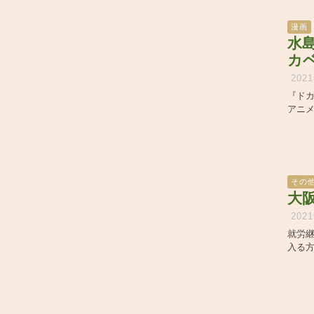
漫画
水
カ
202
『ド
アニ
その
大阪
202
就労継
入る方