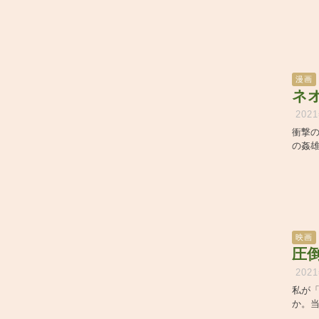
漫画
ネ
202
衝撃の
の姦雄
映画
圧
202
私が
か。