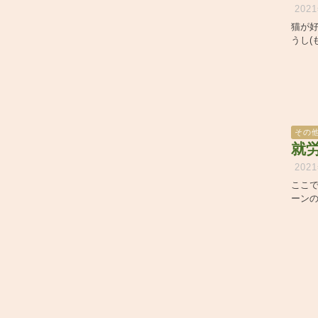
202
猫が
うし(
その
就労
202
ここで
ーン