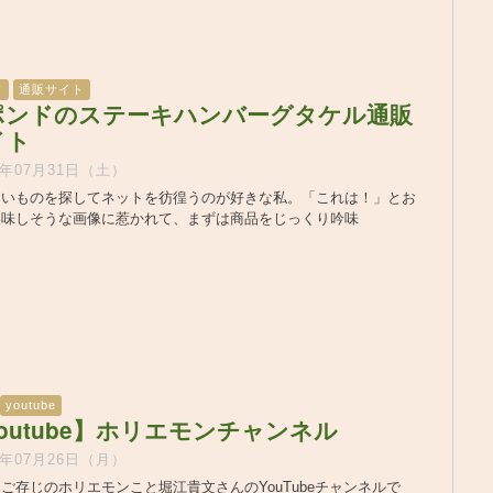
ド
通販サイト
ポンドのステーキハンバーグタケル通販
イト
1年07月31日（土）
しいものを探してネットを彷徨うのが好きな私。「これは！」とお
美味しそうな画像に惹かれて、まずは商品をじっくり吟味
youtube
outube】ホリエモンチャンネル
1年07月26日（月）
ご存じのホリエモンこと堀江貴文さんのYouTubeチャンネルで