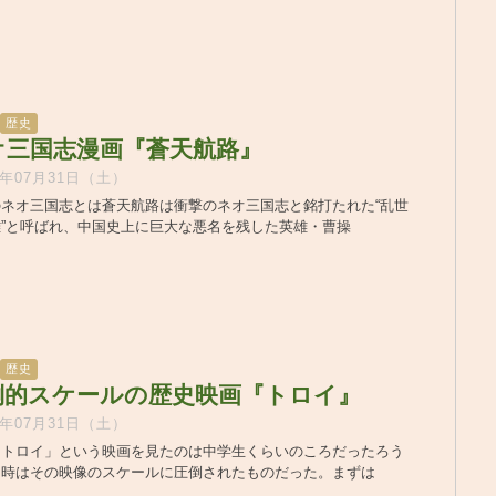
歴史
オ三国志漫画『蒼天航路』
1年07月31日（土）
ネオ三国志とは蒼天航路は衝撃のネオ三国志と銘打たれた“乱世
”と呼ばれ、中国史上に巨大な悪名を残した英雄・曹操
歴史
倒的スケールの歴史映画『トロイ』
1年07月31日（土）
「トロイ」という映画を見たのは中学生くらいのころだったろう
当時はその映像のスケールに圧倒されたものだった。まずは