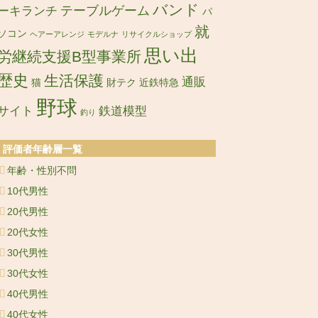
バンド
ーキランチ
テーブルゲーム
パ
就
ソコン
ヘアーアレンジ
モデルナ
リサイクルショップ
思い出
労継続支援B型事業所
歴史
生活保護
通販
猫
財テク
近鉄特急
野球
サイト
鉄道模型
釣り
評価者年齢層一覧
年齢・性別不問
10代男性
20代男性
20代女性
30代男性
30代女性
40代男性
40代女性