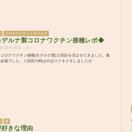
他
コロナワクチン
/
モデルナ
モデルナ製コロナワクチン接種レポ◆
1年08月05日（木）
コロナワクチン接種(モデルナ製)２回目を済ませてきました。集
種会場でした。１回目の時はやはりドキドキしましたが
他
猫
が好きな理由