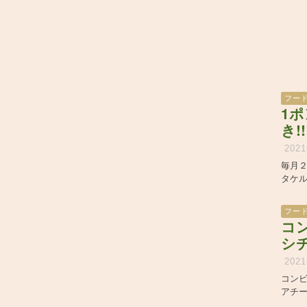
フー
1
き!!
202
毎月
タケ
フー
コ
シ
202
コン
アチ