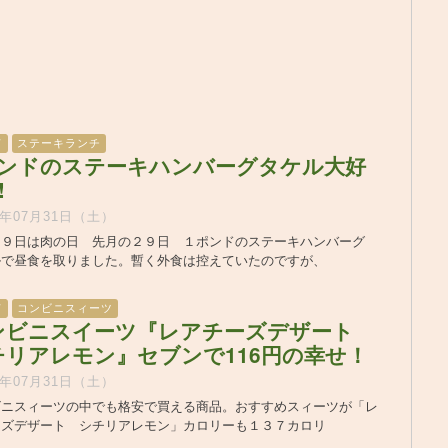
ド
ステーキランチ
ポンドのステーキハンバーグタケル大好
!
1年07月31日（土）
２９日は肉の日 先月の２９日 １ポンドのステーキハンバーグ
ルで昼食を取りました。暫く外食は控えていたのですが、
ド
コンビニスィーツ
ンビニスイーツ『レアチーズデザート
チリアレモン』セブンで116円の幸せ！
1年07月31日（土）
ビニスィーツの中でも格安で買える商品。おすすめスィーツが「レ
ーズデザート シチリアレモン」カロリーも１３７カロリ