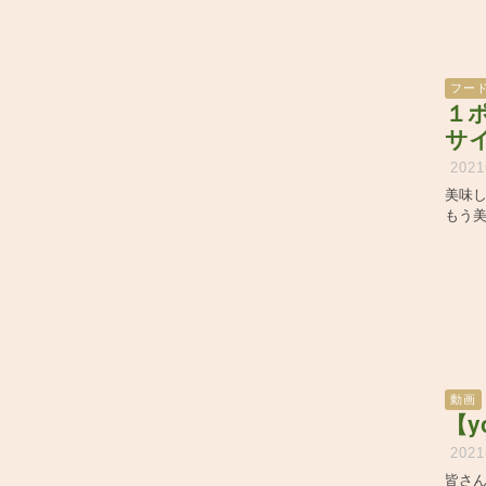
フー
１
サ
202
美味
もう
動画
【y
202
皆さん