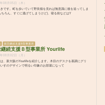
1年08月05日（木）
好きです。町を歩いていて野良猫を見れば無意識に後を追ってしま
もちろん、すぐに逃げてしまうけど)、寝る前などはY
他
就労継続支援B型事業所
継続支援Ｂ型事業所 Yourlife
1年08月02日（月）
は、新大阪のYourlifeを紹介します。木目のデスクを基調にグリ
のいすのデザインで明るい印象のお部屋になって