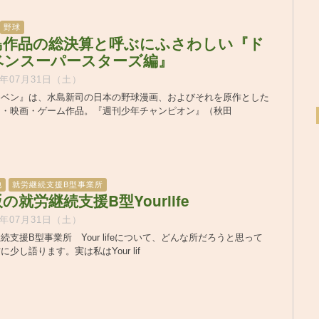
野球
島作品の総決算と呼ぶにふさわしい『ド
ベンスーパースターズ編』
1年07月31日（土）
カベン』は、水島新司の日本の野球漫画、およびそれを原作とした
メ・映画・ゲーム作品。『週刊少年チャンピオン』（秋田
他
就労継続支援B型事業所
の就労継続支援B型Yourlife
1年07月31日（土）
続支援B型事業所 Your lifeについて、どんな所だろうと思って
に少し語ります。実は私はYour lif