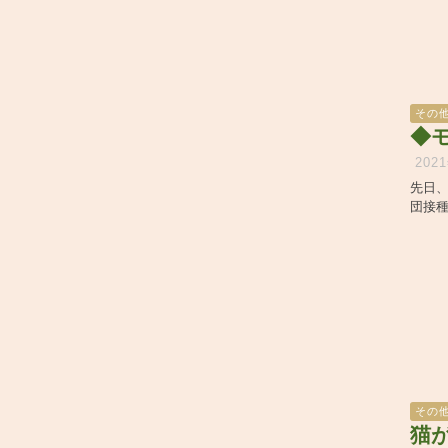
その
◆
202
先日、
団接
その
猫