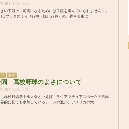
1年08月12日（木）
好きの下剋上～司書になるためには手段を選んでいられません～」
TOブックスより刊行中（既刊27巻）の、香月美夜に
ーツ
野球
子園 高校野球のよさについて
1年08月06日（金）
園 高校野球選手権大会といえば、学生アマチュアスポーツの最高
世界的に見ても参加しているチームの数が、アメリカの大