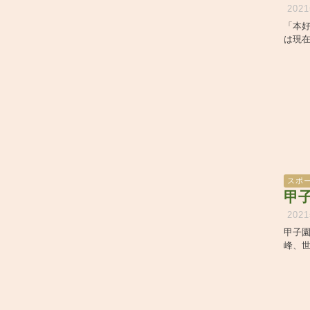
202
「本
は現在
スポ
甲
202
甲子
峰、