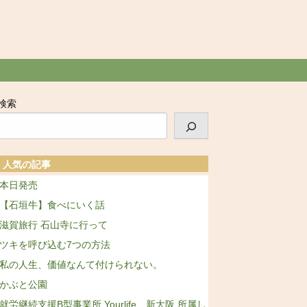
検索
人気の記事
本日発売
【石垣牛】食べにいく話
滋賀旅行 石山寺に行って
ツキを呼び込む7つの方法
私の人生、価値なんて付けられない。
かぶと公園
就労継続支援B型事業所 Yourlife 新大阪 所属し