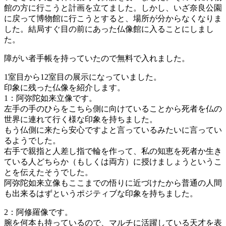
館の方に行こうと計画を立てました。しかし、いざ奈良公園
に戻って博物館に行こうとすると、場所が分からなくなりま
した。結局すぐ目の前にあった仏像館に入ることにしまし
た。
障がい者手帳を持っていたので無料で入れました。
1室目から12室目の展示になっていました。
印象に残った仏像を紹介します。
1：阿弥陀如来立像です。
左手の手のひらをこちら側に向けていることから死者を仏の
世界に連れて行く様な印象を持ちました。
もう仏側に来たら安心ですよと言っているみたいに言ってい
るようでした。
右手で親指と人差し指で輪を作って、私の知恵を死者か生き
ている人どちらか（もしくは両方）に授けましょうというこ
とを伝えたそうでした。
阿弥陀如来立像もここまでの悟りに近づけたから普通の人間
も出来るはずというポジティブな印象を持ちました。
2：阿修羅像です。
腕を何本も持っているので、マルチに活躍している天才を表