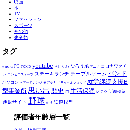
映画
本
TV
ファッション
スポーツ
その他
未分類
タグ
youtube
PC
なろう系
コロナワクチ
ちいかわ
e-sports
TOKIO
アニメ
バンド
テーブルゲーム
ステーキランチ
ン
コンビニスィーツ
就労継続支援B
パソコン
ヘアーアレンジ
モデルナ
リサイクルショップ
思い出
歴史
生活保護
型事業所
猫
財テク
近鉄特急
野球
通販サイト
鉄道模型
釣り
評価者年齢層一覧