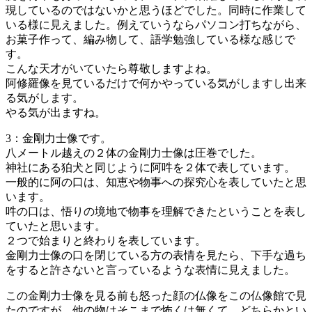
現しているのではないかと思うほどでした。同時に作業して
いる様に見えました。例えていうならパソコン打ちながら、
お菓子作って、編み物して、語学勉強している様な感じで
す。
こんな天才がいていたら尊敬しますよね。
阿修羅像を見ているだけで何かやっている気がしますし出来
る気がします。
やる気が出ますね。
3：金剛力士像です。
八メートル越えの２体の金剛力士像は圧巻でした。
神社にある狛犬と同じように阿吽を２体で表しています。
一般的に阿の口は、知恵や物事への探究心を表していたと思
います。
吽の口は、悟りの境地で物事を理解できたということを表し
ていたと思います。
２つで始まりと終わりを表しています。
金剛力士像の口を閉じている方の表情を見たら、下手な過ち
をすると許さないと言っているような表情に見えました。
この金剛力士像を見る前も怒った顔の仏像をこの仏像館で見
たのですが、他の物はそこまで怖くは無くて、どちらかとい