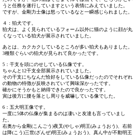
うと任務を遂行していますという表情にみえていました。
ですが、金剛力士像は怒っているなと一瞬感じられました。
４：狛犬です。
狛犬は、よく見られているフォーム以外に猫のように顔が丸
くなっている狛犬が展示されていました。
あとは、カクカクしているところが多い狛犬もありました。
3種類ぐらいの狛犬が見られて良かったです。
5：干支を頭にのせしている仏像です。
ちゃんと12干支全部展示されていました。
その干支にちなんだ恰好をしている仏像だったのでそれぞれ
の動物の特徴が反映されていて興味深かったです。
確かにそうかもと納得できたので良かったです。
寅は後方に腰を落とし周りを威嚇している像でした。
6：五大明王像です。
一度に5体の仏像が集まるのは凄いと友達も言っていまし
た。
右奥から金剛(こんごう)夜叉(やしゃ)明王(みょうおう)、右前
は降(こう)三世(ざんぜ)明王(みょうおう)、真ん中が不動明王