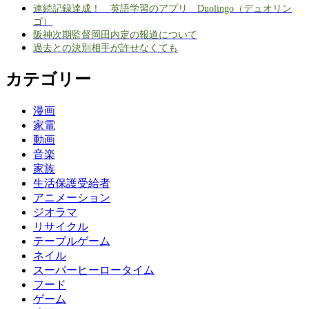
連続記録達成！ 英語学習のアプリ Duolingo（デュオリン
ゴ）
阪神次期監督岡田内定の報道について
過去との決別相手が許せなくても
カテゴリー
漫画
家電
動画
音楽
家族
生活保護受給者
アニメーション
ジオラマ
リサイクル
テーブルゲーム
ネイル
スーパーヒーロータイム
フード
ゲーム