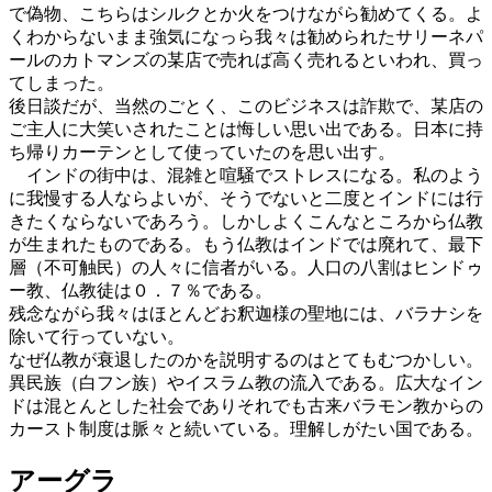
で偽物、こちらはシルクとか火をつけながら勧めてくる。よ
くわからないまま強気になっら我々は勧められたサリーネパ
ールのカトマンズの某店で売れば高く売れるといわれ、買っ
てしまった。
後日談だが、当然のごとく、このビジネスは詐欺で、某店の
ご主人に大笑いされたことは悔しい思い出である。日本に持
ち帰りカーテンとして使っていたのを思い出す。
インドの街中は、混雑と喧騒でストレスになる。私のよう
に我慢する人ならよいが、そうでないと二度とインドには行
きたくならないであろう。しかしよくこんなところから仏教
が生まれたものである。もう仏教はインドでは廃れて、最下
層（不可触民）の人々に信者がいる。人口の八割はヒンドゥ
ー教、仏教徒は０．７％である。
残念ながら我々はほとんどお釈迦様の聖地には、バラナシを
除いて行っていない。
なぜ仏教が衰退したのかを説明するのはとてもむつかしい。
異民族（白フン族）やイスラム教の流入である。広大なイン
ドは混とんとした社会でありそれでも古来バラモン教からの
カースト制度は脈々と続いている。理解しがたい国である。
アーグラ