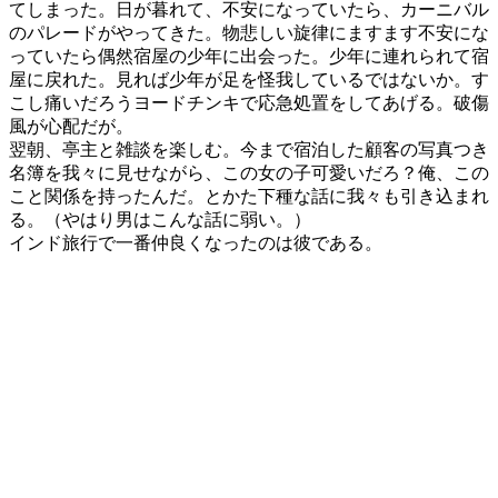
てしまった。日が暮れて、不安になっていたら、カーニバル
のパレードがやってきた。物悲しい旋律にますます不安にな
っていたら偶然宿屋の少年に出会った。少年に連れられて宿
屋に戻れた。見れば少年が足を怪我しているではないか。す
こし痛いだろうヨードチンキで応急処置をしてあげる。破傷
風が心配だが。
翌朝、亭主と雑談を楽しむ。今まで宿泊した顧客の写真つき
名簿を我々に見せながら、この女の子可愛いだろ？俺、この
こと関係を持ったんだ。とかた下種な話に我々も引き込まれ
る。（やはり男はこんな話に弱い。）
インド旅行で一番仲良くなったのは彼である。