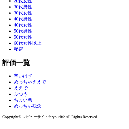
20代女性
30代男性
30代女性
40代男性
40代女性
50代男性
50代女性
60代女性以上
秘密
評価一覧
辛いはず
めっちゃええで
ええで
ふつう
ちょい悪
めっちゃ残念
Copyright© レビューサイトforyourlife All Rights Reserved.