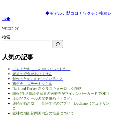
◆モデルナ製コロナワクチン接種レ
ポ◆
written by
検索
人気の記事
一人でヤキモチをやいていました。
老後の資金がありません
創作のために心がけていること
忘年会 ステーキタケル
Dark and Darker 新クラスウォーロック雑感
朗報⁉生活保護受給者の医療券がマイナンバーカードでOK！
圧倒的スケールの歴史映画『トロイ』
連続記録達成！ 英語学習のアプリ Duolingo（デュオリン
ゴ）
阪神次期監督岡田内定の報道について