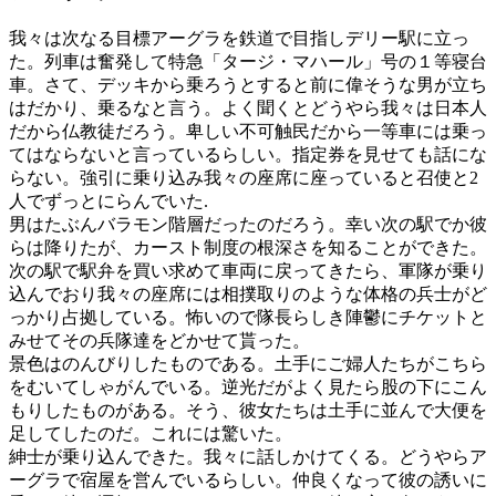
我々は次なる目標アーグラを鉄道で目指しデリー駅に立っ
た。列車は奮発して特急「タージ・マハール」号の１等寝台
車。さて、デッキから乗ろうとすると前に偉そうな男が立ち
はだかり、乗るなと言う。よく聞くとどうやら我々は日本人
だから仏教徒だろう。卑しい不可触民だから一等車には乗っ
てはならないと言っているらしい。指定券を見せても話にな
らない。強引に乗り込み我々の座席に座っていると召使と2
人でずっとにらんでいた.
男はたぶんバラモン階層だったのだろう。幸い次の駅でか彼
らは降りたが、カースト制度の根深さを知ることができた。
次の駅で駅弁を買い求めて車両に戻ってきたら、軍隊が乗り
込んでおり我々の座席には相撲取りのような体格の兵士がど
っかり占拠している。怖いので隊長らしき陣鬱にチケットと
みせてその兵隊達をどかせて貰った。
景色はのんびりしたものである。土手にご婦人たちがこちら
をむいてしゃがんでいる。逆光だがよく見たら股の下にこん
もりしたものがある。そう、彼女たちは土手に並んで大便を
足してしたのだ。これには驚いた。
紳士が乗り込んできた。我々に話しかけてくる。どうやらア
ーグラで宿屋を営んでいるらしい。仲良くなって彼の誘いに