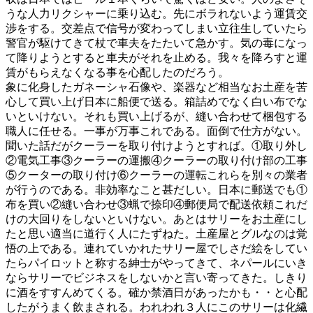
うな人力リクシャーに乗り込む。先にボラれないよう運賃交
渉をする。交差点で信号が変わってしまい立往生していたら
警官が駆けてきて杖で車夫をたたいて急かす。気の毒になっ
て降りようとすると車夫がそれを止める。我々を降ろすと運
賃がもらえなくなる事を心配したのだろう。
象に化身したガネーシャ石像や、楽器など相当なお土産を苦
心して買い上げ日本に船便で送る。箱詰めでなく白い布でな
いといけない。それも買い上げるが、縫い合わせて梱包する
職人に任せる。一事が万事これである。面倒で仕方がない。
聞いた話だがクーラーを取り付けようとすれば。①取り外し
②電気工事③クーラーの運搬④クーラーの取り付け部の工事
⑤クーターの取り付け⑥クーラーの運転これらを別々の業者
が行うのである。非効率なこと甚だしい。日本に郵送でも①
布を買い②縫い合わせ③蝋で捺印④郵便局で配送依頼これだ
けの大回りをしないといけない。あとはサリーをお土産にし
たと思い適当に道行く人にたずねた。土産屋とグルなのは覚
悟の上である。連れていかれたサリー屋でしさだ絵をしてい
たらパイロットと称する紳士がやってきて、ネパールにいき
ならサリーでビジネスをしないかと言い寄ってきた。しきり
に酒をすすんめてくる。確か禁酒日があったかも・・と心配
したがうまく飲まされる。われわれ３人にこのサリーは化繊