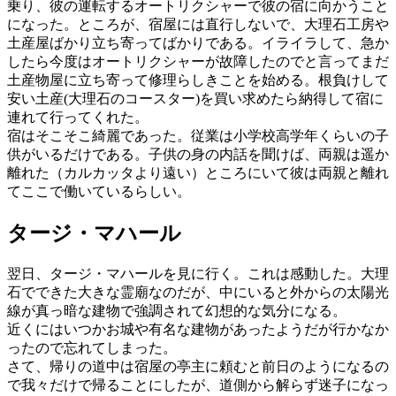
乗り、彼の運転するオートリクシャーで彼の宿に向かうこと
になった。ところが、宿屋には直行しないで、大理石工房や
土産屋ばかり立ち寄ってばかりである。イライラして、急か
したら今度はオートリクシャーが故障したのでと言ってまだ
土産物屋に立ち寄って修理らしきことを始める。根負けして
安い土産(大理石のコースター)を買い求めたら納得して宿に
連れて行ってくれた。
宿はそこそこ綺麗であった。従業は小学校高学年くらいの子
供がいるだけである。子供の身の内話を聞けば、両親は遥か
離れた（カルカッタより遠い）ところにいて彼は両親と離れ
てここで働いているらしい。
タージ・マハール
翌日、タージ・マハールを見に行く。これは感動した。大理
石でできた大きな霊廟なのだが、中にいると外からの太陽光
線が真っ暗な建物で強調されて幻想的な気分になる。
近くにはいつかお城や有名な建物があったようだが行かなか
ったので忘れてしまった。
さて、帰りの道中は宿屋の亭主に頼むと前日のようになるの
で我々だけで帰ることにしたが、道側から解らず迷子になっ