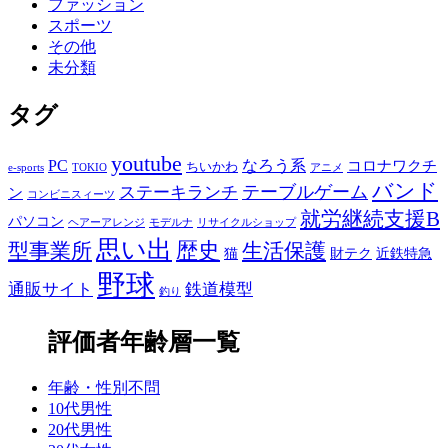
ファッション
スポーツ
その他
未分類
タグ
youtube
PC
なろう系
コロナワクチ
ちいかわ
e-sports
TOKIO
アニメ
バンド
テーブルゲーム
ステーキランチ
ン
コンビニスィーツ
就労継続支援B
パソコン
ヘアーアレンジ
モデルナ
リサイクルショップ
思い出
歴史
生活保護
型事業所
猫
財テク
近鉄特急
野球
通販サイト
鉄道模型
釣り
評価者年齢層一覧
年齢・性別不問
10代男性
20代男性