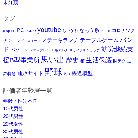
未分類
タグ
youtube
PC
なろう系
コロナワク
ちいかわ
e-sports
TOKIO
アニメ
バン
ステーキランチ
テーブルゲーム
チン
コンビニスィーツ
ド
就労継続支
パソコン
ヘアーアレンジ
モデルナ
リサイクルショップ
思い出
歴史
援B型事業所
生活保護
猫
財テク
近
野球
通販サイト
鉄道模型
鉄特急
釣り
評価者年齢層一覧
年齢・性別不問
10代男性
20代男性
20代女性
30代男性