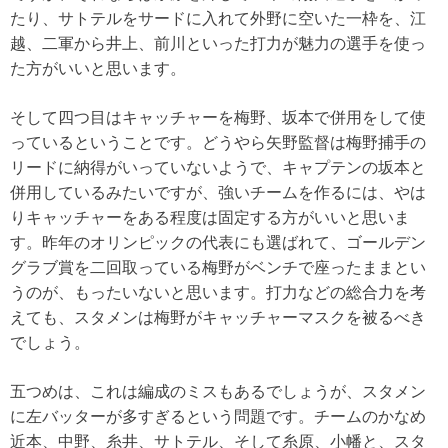
たり、サトテルをサードに入れて外野に空いた一枠を、江
越、二軍から井上、前川といった打力が魅力の選手を使っ
た方がいいと思います。
そして四つ目はキャッチャーを梅野、坂本で併用をして使
っているということです。どうやら矢野監督は梅野捕手の
リードに納得がいっていないようで、キャプテンの坂本と
併用しているみたいですが、強いチームを作るには、やは
りキャッチャーをある程度は固定する方がいいと思いま
す。昨年のオリンピックの代表にも選ばれて、ゴールデン
グラブ賞を二回取っている梅野がベンチで座ったままとい
うのが、もったいないと思います。打力などの総合力を考
えても、スタメンは梅野がキャッチャーマスクを被るべき
でしょう。
五つめは、これは編成のミスもあるでしょうが、スタメン
に左バッターが多すぎるという問題です。チームのかなめ
近本、中野、糸井、サトテル、そして糸原、小幡と、スタ