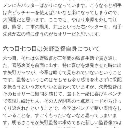
メンに左バッターばかりになっています。こうなると相手
は左ピッチャーを使えばいいなと楽になってしまうので、
大問題だと思います。ここでも、やはり糸原を外して江
越、熊谷、二軍の陽川、井上といった右バッターを、相手
先発が左の時に使うのがセオリーだと思います。
六つ目七つ目は矢野監督自身について
六つ目、それは矢野監督が三年間の監督生活で貫き通し
た、喜怒哀楽を前面に出す、特に喜びを爆発させた時に出
す矢野ガッツが、今季は暗くて見られていないということ
です。監督というものはそもそも余り感情を出さずに采配
を振るうという方がいいと言われていますが、矢野監督は
そのセオリーに疑問を感じて、選手と一緒に喜びをベンチ
で表現し続けた人。その人が開幕の七点差リードからひっ
くり返されたということで、今季はベンチで暗い表情をし
ていることを、すごくもったいないなと思ってしまいま
す。明るさこそが矢野監督の求めてきた新しい監督像のは