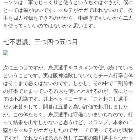
ーソンは二軍でじっくりと使うというちぐはぐさが、僕に
とっては歯がゆいです。マルテがケガで出れないので、投
手を四人登録をできるのだから、中継ぎでもいいから二人
を使ってもいいのではないかと思います。
七不思議、三つ四つ五つ目
次に三つ目ですが、糸原選手をスタメンで使い続けている
ということです。実は阪神連敗していてもチーム打率自体
はそこまで悪くはないのです。しかし、その中で二割前半
の打率で止まっている糸原を使いつづけるのが、僕にとっ
ては不思議です。井上ヘッドコーチも「こと起こし選手」
だと絶賛をして、開幕は五番と高い評価で起用しました
が、この体たらく。糸原選手は守備もいまいちなので、打
って結果を出すしかないと思うけど、スランプ。本来の二
塁からマルテがケガをしたのでサードで使ってるのが現状
ですが、それならば糸原を外して二軍の陽川選手をつかっ