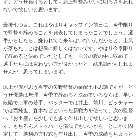
ず。どうせ負けるとしても新庄監督みたいに明るさを忘れ
ないで欲しいと思います。
最後七つ目。これはやはりキャップイン前日に、今季限り
で監督を辞めることを発表してしまったことでしょう。選
手からしたら、嫌われても来年はいないんだからと、士気
が落ちたことは想像に難しくはないです。やはり今季限り
で辞めると決めていたとしても、自分の腹の中に収めて、
選手たちには言わない方が良かったと、結果論かもしれま
せんが、思ってしまいます。
以上が僕が思う今季の矢野監督の采配七不思議ですが、ど
うせ優勝は無理、今季で辞めると決めているならば、早い
段階で二軍の若手、バッターでは井上、前川、ピッチャー
では西純也、森木などといった新戦力を使って、次の監督
へ『お土産』を少しでも多く作り出して欲しいと思いま
す。もちろんストッパーを湯浅でもいいから、とにかく固
定して、勝利の方程式を作り出し、今季の成績をちょっと