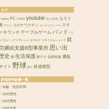
タグ
youtube
PC
なろう
ちいかわ
e-sports
TOKIO
ステ
系
コロナワクチン
アニメ
コンビニスィーツ
バンド
ーキランチ
テーブルゲーム
パ
就
ソコン
ヘアーアレンジ
モデルナ
リサイクルショップ
思い出
労継続支援B型事業所
歴史
生活保護
通販
猫
財テク
近鉄特急
野球
サイト
鉄道模型
釣り
評価者年齢層一覧
年齢・性別不問
10代男性
20代男性
20代女性