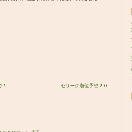
で！
セリーグ順位予想２０