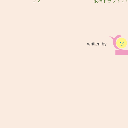
２２
阪神ドラフト２
written by