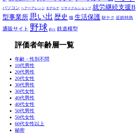
就労継続支援B
パソコン
ヘアーアレンジ
モデルナ
リサイクルショップ
思い出
歴史
生活保護
型事業所
猫
財テク
近鉄特急
野球
通販サイト
鉄道模型
釣り
評価者年齢層一覧
年齢・性別不問
10代男性
20代男性
20代女性
30代男性
30代女性
40代男性
40代女性
50代男性
50代女性
60代女性以上
秘密