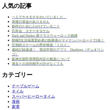
人気の記事
一人でヤキモチをやいていました。
老後の資金がありません
創作のために心がけていること
忘年会 ステーキタケル
Dark and Darker 新クラスウォーロック雑感
朗報⁉生活保護受給者の医療券がマイナンバーカードでOK！
圧倒的スケールの歴史映画『トロイ』
連続記録達成！ 英語学習のアプリ Duolingo（デュオリン
ゴ）
阪神次期監督岡田内定の報道について
過去との決別相手が許せなくても
カテゴリー
テーブルゲーム
ネイル
スーパーヒーロータイム
漫画
家電