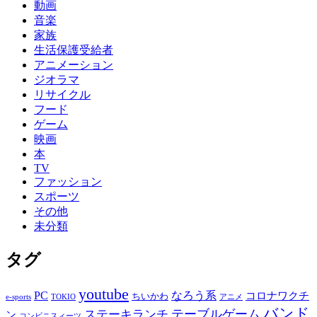
動画
音楽
家族
生活保護受給者
アニメーション
ジオラマ
リサイクル
フード
ゲーム
映画
本
TV
ファッション
スポーツ
その他
未分類
タグ
youtube
PC
なろう系
コロナワクチ
ちいかわ
e-sports
TOKIO
アニメ
バンド
テーブルゲーム
ステーキランチ
ン
コンビニスィーツ