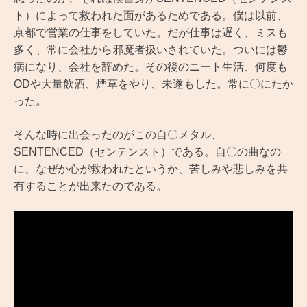
ト）によって救われた面があるためである。僕は以前、
京都で営業の仕事をしていた。だが仕事は遅く、ミスも
多く、常に会社から邪魔者扱いされていた。ついには鬱
病になり、会社を辞めた。その後のニート生活、何度も
ODや大量飲酒、煙草をやり、未遂もした。常に〇にたか
った。
そんな時に出会ったのがこの自〇メタル、
SENTENCED（センテンスト）である。自〇の曲なの
に、なぜか心が救われたというか、苦しみや悲しみを共
有することが出来たのである。