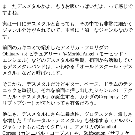
まーたデスメタルかよ、もうお腹いっぱいだよ、って感じで
すよね。
実は一口にデスメタルと言っても、その中でも非常に細かく
ジャンル分けがされていて、本当に「沼」なジャンルなので
す。
前回のカキコミで紹介したアメリカ・フロリダの
Obituary（オビチュアリー）やMorbid Angel（モービッド・
エンジェル）などのデスメタル黎明期、初期から活動してい
るデスメタルバンドは、いわゆる「オールドスクール・デス
メタル」などと呼ばれます。
そこから、デスメタルだけどギター、ベース、ドラムのテク
ニックを重視し、それを前面に押し出したジャンルの「テク
ニカル・デスメタル」が誕生する。カナダのCryptopsy（ク
リプトプシー）が何といっても有名だろう。
他にも、デスメタルにさらに暴虐性、グロテスクさ、激しさ
を増した「ブルータル・デスメタル」も登場する（アルバム
ジャケットもとにかくグロい）。アメリカのCannibal
Corpse（カンニバル・コープス）や、Suffocation（サフォケ