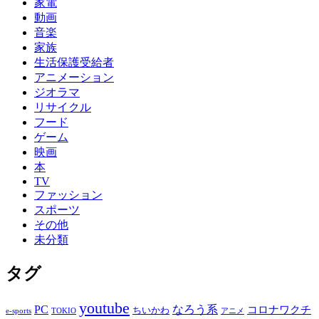
家電
動画
音楽
家族
生活保護受給者
アニメーション
ジオラマ
リサイクル
フード
ゲーム
映画
本
TV
ファッション
スポーツ
その他
未分類
タグ
youtube
PC
なろう系
コロナワクチ
ちいかわ
e-sports
TOKIO
アニメ