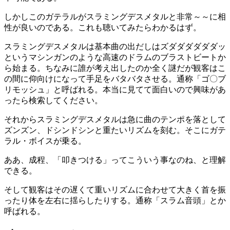
しかしこのガテラルがスラミングデスメタルと非常～～に相
性が良いのである。これも聴いてみたらわかるはず。
スラミングデスメタルは基本曲の出だしはズダダダダダダッ
というマシンガンのような高速のドラムのブラストビートか
ら始まる。ちなみに誰が考え出したのか全く謎だが観客はこ
の間に仰向けになって手足をバタバタさせる。通称「ゴ〇ブ
リモッシュ」と呼ばれる。本当に見てて面白いので興味があ
ったら検索してください。
それからスラミングデスメタルは急に曲のテンポを落として
ズンズン、ドシンドシンと重たいリズムを刻む。そこにガテ
ラル・ボイスが乗る。
ああ、成程、「叩きつける」ってこういう事なのね、と理解
できる。
そして観客はその遅くて重いリズムに合わせて大きく首を振
ったり体を左右に揺らしたりする。通称「スラム音頭」とか
呼ばれる。