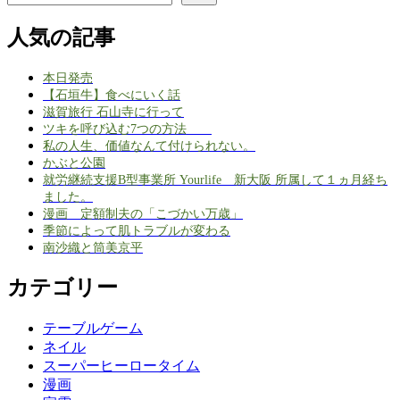
人気の記事
本日発売
【石垣牛】食べにいく話
滋賀旅行 石山寺に行って
ツキを呼び込む7つの方法
私の人生、価値なんて付けられない。
かぶと公園
就労継続支援B型事業所 Yourlife 新大阪 所属して１ヵ月経ち
ました。
漫画 定額制夫の「こづかい万歳」
季節によって肌トラブルが変わる
南沙織と筒美京平
カテゴリー
テーブルゲーム
ネイル
スーパーヒーロータイム
漫画