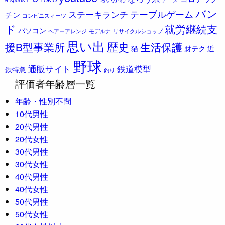
バン
ステーキランチ
テーブルゲーム
チン
コンビニスィーツ
ド
就労継続支
パソコン
ヘアーアレンジ
モデルナ
リサイクルショップ
思い出
歴史
援B型事業所
生活保護
猫
財テク
近
野球
通販サイト
鉄道模型
鉄特急
釣り
評価者年齢層一覧
年齢・性別不問
10代男性
20代男性
20代女性
30代男性
30代女性
40代男性
40代女性
50代男性
50代女性