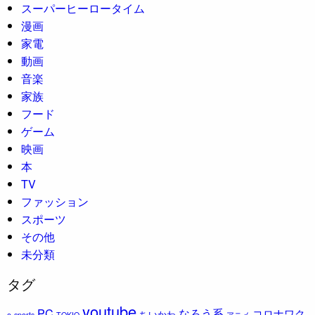
スーパーヒーロータイム
漫画
家電
動画
音楽
家族
フード
ゲーム
映画
本
TV
ファッション
スポーツ
その他
未分類
タグ
youtube
PC
なろう系
コロナワク
ちいかわ
e-sports
TOKIO
アニメ