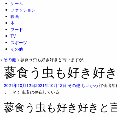
ゲーム
ファッション
映画
本
フード
TV
スポーツ
その他
>
その他
>
蓼食う虫も好き好きと言いますが。
蓼食う虫も好き好
2021年10月12日
2021年10月12日
その他
ちいかわ
評価者年
テーマ：
虫君は存在している
蓼食う虫も好き好きと