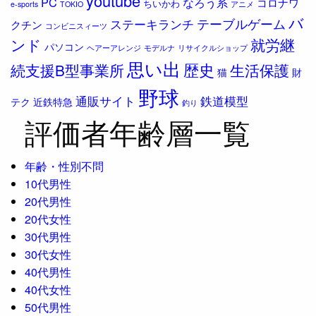
youtube
PC
なろう系
コロナワ
ちいかわ
e-sports
TOKIO
アニメ
バ
ステーキランチ
テーブルゲーム
クチン
コンビニスィーツ
ンド
就労継
パソコン
ヘアーアレンジ
モデルナ
リサイクルショップ
思い出
歴史
続支援B型事業所
生活保護
猫
財
野球
通販サイト
鉄道模型
テク
近鉄特急
釣り
評価者年齢層一覧
年齢・性別不問
10代男性
20代男性
20代女性
30代男性
30代女性
40代男性
40代女性
50代男性