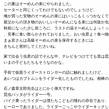
この夏はそーめんの束にやられました。
セーターと同じくってわけでもないのでしょうけど、
俺が買った安物のそーめんの束にはいっこもくっつかなくて
親父からの頂き物のおいしいそーめんになる束には何故か虫
秋前になった少し前ころに、ラストの温そーめんしよっ！っ
、見事に食い散らかされておりました。おい虫君よ！食べ物
まぁ皆さんは高級そーめんの束を保存するときには、
きちんと密封してくださいね。
家で出会う虫君の話でそんな中、テレビをつけてても昔は昆
いまの子どもたちもそうなのかな。
手前で仮面ライダーストロンガーの話に触れましたけど、
あいつはカブトムシをライダー化したものでしたね。相棒の
石ノ森章太郎先生はとにかく偉大ですね。
昆虫バッタがライダー一号。
バイク乗ったライダーは僕たちこどもの憧れの存在であり、
ヒーローでありました。ライダーごっこやライダーキックし