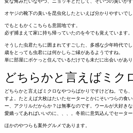
変な角みたいなやつ、ニョッキとだして、そいつの臭いがす
オヤジの靴下の臭いを昆虫化したといえば分かりやすいでし
でもともかくこちらも意固地です。
必ず捕まえて家に持ち帰っていたのを今でも覚えています。
そうした虫君たちに囲まれてすごした、多感な少年時代でし
歳をとっても虫君には何かしらご縁があるようですね。
単に部屋にボケっと住んでいるだけでも未だに出会いがあり
どちらかと言えばミク
どちらかと言えばミクロなやつらばかりですけどね。でも、
すよ。たとえば大枚はたいたセーターとかにそいつらの食い
ー、アクリルだからか？は無事なのです。ウールが大好きな
愛嬌ってあればいいのに、、、。冬前に意気込んでセーター
ほかのやつらも案外グルメであります。