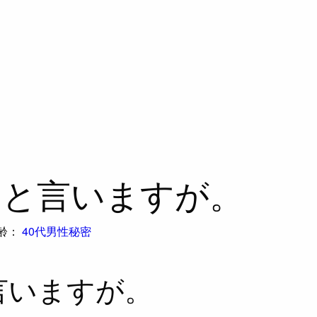
きと言いますが。
齢：
40代男性
秘密
言いますが。