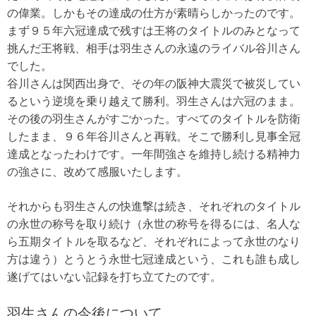
の偉業。しかもその達成の仕方が素晴らしかったのです。
まず９５年六冠達成で残すは王将のタイトルのみとなって
挑んだ王将戦、相手は羽生さんの永遠のライバル谷川さん
でした。
谷川さんは関西出身で、その年の阪神大震災で被災してい
るという逆境を乗り越えて勝利。羽生さんは六冠のまま。
その後の羽生さんがすごかった。すべてのタイトルを防衛
したまま、９６年谷川さんと再戦。そこで勝利し見事全冠
達成となったわけです。一年間強さを維持し続ける精神力
の強さに、改めて感服いたします。
それからも羽生さんの快進撃は続き、それぞれのタイトル
の永世の称号を取り続け（永世の称号を得るには、名人な
ら五期タイトルを取るなど、それぞれによって永世のなり
方は違う）とうとう永世七冠達成という、これも誰も成し
遂げてはいない記録を打ち立てたのです。
羽生さんの今後について