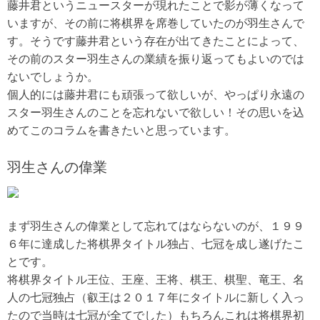
藤井君というニュースターが現れたことで影が薄くなって
いますが、その前に将棋界を席巻していたのが羽生さんで
す。そうです藤井君という存在が出てきたことによって、
その前のスター羽生さんの業績を振り返ってもよいのでは
ないでしょうか。
個人的には藤井君にも頑張って欲しいが、やっぱり永遠の
スター羽生さんのことを忘れないで欲しい！その思いを込
めてこのコラムを書きたいと思っています。
羽生さんの偉業
まず羽生さんの偉業として忘れてはならないのが、１９９
６年に達成した将棋界タイトル独占、七冠を成し遂げたこ
とです。
将棋界タイトル王位、王座、王将、棋王、棋聖、竜王、名
人の七冠独占（叡王は２０１７年にタイトルに新しく入っ
たので当時は七冠が全てでした）もちろんこれは将棋界初