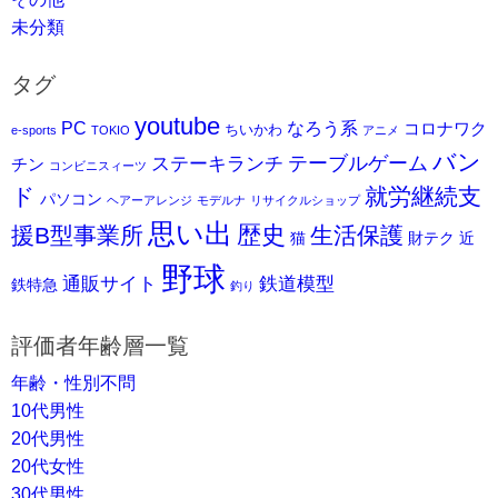
未分類
タグ
youtube
PC
なろう系
コロナワク
ちいかわ
e-sports
TOKIO
アニメ
バン
ステーキランチ
テーブルゲーム
チン
コンビニスィーツ
ド
就労継続支
パソコン
ヘアーアレンジ
モデルナ
リサイクルショップ
思い出
歴史
援B型事業所
生活保護
猫
財テク
近
野球
通販サイト
鉄道模型
鉄特急
釣り
評価者年齢層一覧
年齢・性別不問
10代男性
20代男性
20代女性
30代男性