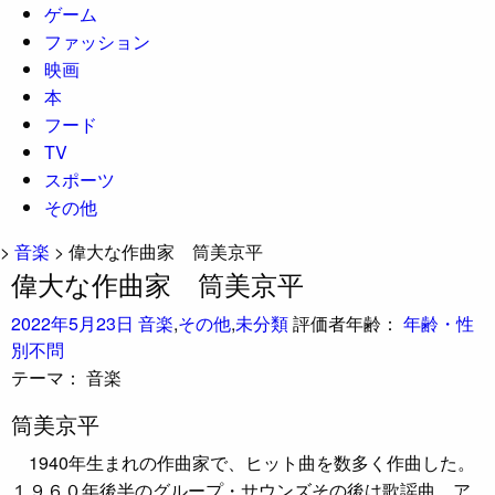
ゲーム
ファッション
映画
本
フード
TV
スポーツ
その他
>
音楽
>
偉大な作曲家 筒美京平
偉大な作曲家 筒美京平
2022年5月23日
音楽
,
その他
,
未分類
評価者年齢：
年齢・性
別不問
テーマ：
音楽
筒美京平
1940年生まれの作曲家で、ヒット曲を数多く作曲した。
１９６０年後半のグループ・サウンズその後は歌謡曲、ア