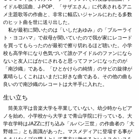
イドル歌謡曲、J-POP、「サザエさん」に代表されるアニ
メ主題歌等の作曲と、非常に幅広いジャンルにわたる多数
のヒット曲を世に送り出した。
私が最初に聞いたのは「いしだあゆみ」の「ブルーライ
ト・ヨコハマ」で叔母が聞いていたので我が家にレコード
を買ってもらったのが最初で擦り切れるほど聴いた。小学
校も高学年になり色気づいて誰かアイドルのファンになら
ないと友人にばかにされると思ってファンになったのが
「南沙織」である。「ひとかけらの純情」のサビの旋律が
素晴らしくこれはいまだに好きな曲である。その他の曲も
良いので南沙織のレコートは大半手に入れた。
生い立ち
筒美京平は音楽大学を卒業していない。幼少時からピア
ノを始め。小学校から大学まで青山学院に行っている。大
学在学時はJAZZに打ち込み「ルパン三世」の作曲者の「大
野雄二」とも面識があった。マスメディアに登場する事が
あまりなくプロ職人として裏方に徹するというスタンスを