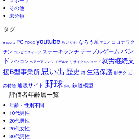
スポーツ
その他
未分類
タグ
youtube
PC
なろう系
コロナワク
ちいかわ
e-sports
TOKIO
アニメ
バン
ステーキランチ
テーブルゲーム
チン
コンビニスィーツ
ド
就労継続支
パソコン
ヘアーアレンジ
モデルナ
リサイクルショップ
思い出
歴史
援B型事業所
生活保護
猫
財テク
近
野球
通販サイト
鉄道模型
鉄特急
釣り
評価者年齢層一覧
年齢・性別不問
10代男性
20代男性
20代女性
30代男性