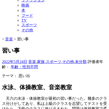
ファッション
映画
本
フード
TV
スポーツ
その他
>
音楽
>
習い事
習い事
2022年5月24日
音楽
,
家族
,
スポーツ
,
その他
,
未分類
評価者年
齢：
年齢・性別不問
テーマ：
思い出
水泳、体操教室、音楽教室
天六の水泳・体操教室が最初の習い事だった。幾多のクラ
ス分けがしてあり、私は上級のクラスを志望してテストを受
けたら、下級のクラスに放り込まれた。問題は体操教室で柔