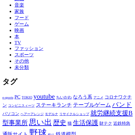
音楽
家族
フード
ゲーム
映画
本
TV
ファッション
スポーツ
その他
未分類
タグ
youtube
PC
なろう系
コロナワクチ
ちいかわ
e-sports
TOKIO
アニメ
バンド
テーブルゲーム
ステーキランチ
ン
コンビニスィーツ
就労継続支援B
パソコン
ヘアーアレンジ
モデルナ
リサイクルショップ
思い出
歴史
生活保護
型事業所
猫
財テク
近鉄特急
野球
通販サイト
鉄道模型
釣り