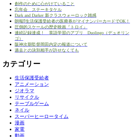
創作のために心がけていること
忘年会 ステーキタケル
Dark and Darker 新クラスウォーロック雑感
朗報⁉生活保護受給者の医療券がマイナンバーカードでOK！
圧倒的スケールの歴史映画『トロイ』
連続記録達成！ 英語学習のアプリ Duolingo（デュオリン
ゴ）
阪神次期監督岡田内定の報道について
過去との決別相手が許せなくても
カテゴリー
生活保護受給者
アニメーション
ジオラマ
リサイクル
テーブルゲーム
ネイル
スーパーヒーロータイム
漫画
家電
動画