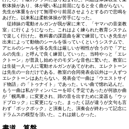
軟体操があり、体が硬い私は前屈になると全く曲がらない。
先生が体重をかけて無理やり前屈させようとするので悲鳴を
あげた。以来私は柔軟体操が苦手になった。
従姉妹の電動オルガンが我が家に来て、「ヤマハの音楽教
室」に行くようになった。これはよく練られた教育システム
で楽しく行けた。教科書の課題曲を家で練習していき先生が
出来によって動物のシールを張っていくというシステムで、
アヒルのシールを張る先生は厳しいが相性が合うので「アヒ
ルの先生」と呼んで良く練習していった。当時やっと「エレ
クトーン」が普及し始めそのモダンな音色に驚いた。教室に
は生徒一人一人に電動オルガンがあてがわれ、エレクトーン
は先生の一台だけである。教室の合同発表会以外は一人ずつ
エレクトーンはあたらない。発表会で一曲は「ウエストサイ
ド物語」の「トゥナイト」であった。いい曲で惚れ込んだ。
もう一曲は私がティンパニーを叩く予定であったが何故か曲
が「幌馬車」に変更され、蹄の音を出すために楽器も「ウッ
ドブロック」に変更になった。まったく話が違うが文句も言
わず「ポックポック」と演奏した。演奏会が終わって記念に
ドラムスの模型を頂いた。これは嬉しかった。
書道、算盤