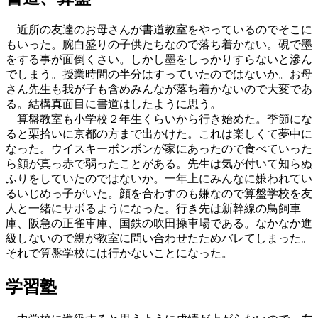
近所の友達のお母さんが書道教室をやっているのでそこに
もいった。腕白盛りの子供たちなので落ち着かない。硯で墨
をする事が面倒くさい。しかし墨をしっかりすらないと滲ん
でしまう。授業時間の半分はすっていたのではないか。お母
さん先生も我が子も含めみんなが落ち着かないので大変であ
る。結構真面目に書道はしたように思う。
算盤教室も小学校２年生くらいから行き始めた。季節にな
ると栗拾いに京都の方まで出かけた。これは楽しくて夢中に
なった。ウイスキーボンボンが家にあったので食べていった
ら顔が真っ赤で弱ったことがある。先生は気が付いて知らぬ
ふりをしていたのではないか。一年上にみんなに嫌われてい
るいじめっ子がいた。顔を合わすのも嫌なので算盤学校を友
人と一緒にサボるようになった。行き先は新幹線の鳥飼車
庫、阪急の正雀車庫、国鉄の吹田操車場である。なかなか進
級しないので親が教室に問い合わせたためバレてしまった。
それで算盤学校には行かないことになった。
学習塾