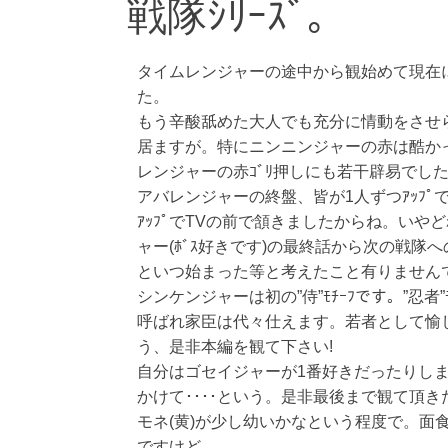
戦隊ｼﾘｰｽﾞ｡
タイムレンジャーの途中から観始めて現在に
た。
もう辛酸舐めた大人でも充分に情動をさせ
居ますが。特にニンニンジャーの赤は酷かった
レンジャーの赤ｺﾞﾘ押しにも若干辟易でし
アバレンジャーの終盤、皆が1人ずつｱｯﾌﾟ
ｱｯﾌﾟでTVの前で頷きましたからね。い
ャー(ﾎﾞｽ好きです)の最終話から次の戦隊へ
といつ始まった等と考えたこと有りません
シンケンジャーは初の”侍”ﾓﾁｰﾌです。”忍
呼ばれ家臣は代々仕えます。若者として愉し
う、是非本編を観て下さい!
自分はゴセイジャーが1番好きだったりし
かけて････という。是非最後まで観て頂き
モネ(黄)が少し幼いかなという程度で。面
ですけど。