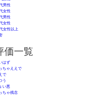
0代男性
0代女性
0代男性
0代女性
0代女性以上
密
評価一覧
いはず
っちゃええで
えで
つう
ょい悪
っちゃ残念