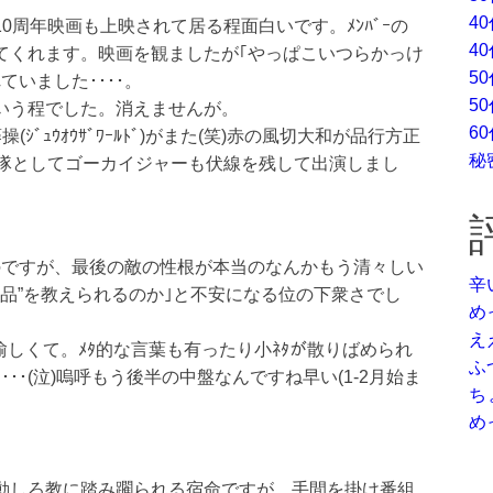
4
)10周年映画も上映されて居る程面白いです。ﾒﾝﾊﾞｰの
4
てくれます。映画を観ましたが｢やっぱこいつらかっけ
5
れていました････。
5
いう程でした。消えませんが。
6
ﾞｭｳｵｳｻﾞﾜｰﾙﾄﾞ)がまた(笑)赤の風切大和が品行方正
秘
戦隊としてゴーカイジャーも伏線を残して出演しまし
のですが、最後の敵の性根が本当のなんかもう清々しい
辛
下品”を教えられるのか｣と不安になる位の下衆さでし
め
え
た愉しくて。ﾒﾀ的な言葉も有ったり小ﾈﾀが散りばめられ
ふ
･･(泣)嗚呼もう後半の中盤なんですね早い(1-2月始ま
ち
め
動しろ教に踏み躙られる宿命ですが、手間を掛け番組