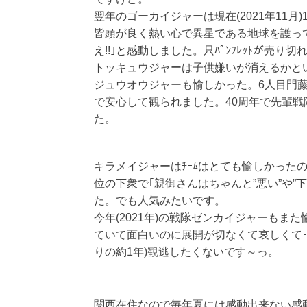
翌年のゴーカイジャーは現在(2021年11月
皆頭が良く熱い心で異星である地球を護っ
え!!｣と感動しました。只ﾊﾟﾝﾌﾚｯﾄが売り切
トッキュウジャーは子供嫌いが消えるかと
ジュウオウジャーも愉しかった。6人目門藤操(ｼ
で安心して観られました。40周年で先輩
た。
キラメイジャーはﾁｰﾑはとても愉しかった
位の下衆で｢親御さんはちゃんと”悪い”や”
た。でも人気みたいです。
今年(2021年)の戦隊ゼンカイジャーもま
ていて面白いのに展開が切なくて哀しくて･･
りの約1年)観逃したくないです～っ。
関西在住なので毎年夏には感動出来ない感