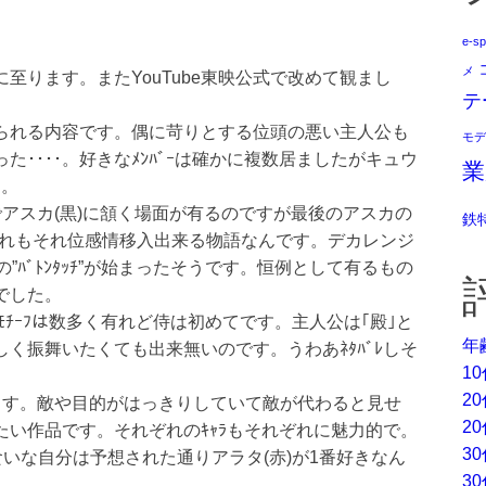
e-sp
メ
至ります。またYouTube東映公式で改めて観まし
テ
られる内容です。偶に苛りとする位頭の悪い主人公も
モデ
････。好きなﾒﾝﾊﾞｰは確かに複数居ましたがキュウ
業
た。
でアスカ(黒)に頷く場面が有るのですが最後のアスカの
鉄
やどれもそれ位感情移入出来る物語なんです。デカレンジ
の”ﾊﾞﾄﾝﾀｯﾁ”が始まったそうです。恒例として有るもの
でした。
者”ﾓﾁｰﾌは数多く有れど侍は初めてです。主人公は｢殿｣と
年
く振舞いたくても出来無いのです。うわあﾈﾀﾊﾞﾚしそ
1
2
ます。敵や目的がはっきりしていて敵が代わると見せ
2
たい作品です。それぞれのｷｬﾗもそれぞれに魅力的で。
3
食いな自分は予想された通りアラタ(赤)が1番好きなん
3