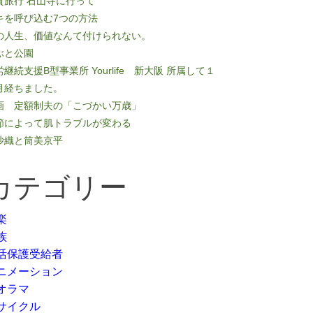
賀旅行 石山寺に行って
キを呼び込む7つの方法
の人生、価値なんて付けられない。
ぶと公園
継続支援B型事業所 Yourlife 新大阪 所属して１
月経ちました。
画 定額制夫の「こづかい万歳」
節によって肌トラブルが変わる
沙織と筒美京平
カテゴリー
楽
族
活保護受給者
ニメーション
オラマ
サイクル