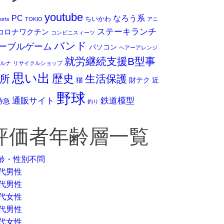
youtube
PC
なろう系
ちいかわ
orts
TOKIO
アニ
ステーキランチ
コロナワクチン
コンビニスィーツ
バンド
ーブルゲーム
パソコン
ヘアーアレンジ
就労継続支援B型事
ルナ
リサイクルショップ
思い出
歴史
所
生活保護
猫
財テク
近
野球
通販サイト
鉄道模型
特急
釣り
評価者年齢層一覧
齢・性別不問
0代男性
0代男性
0代女性
0代男性
0代女性