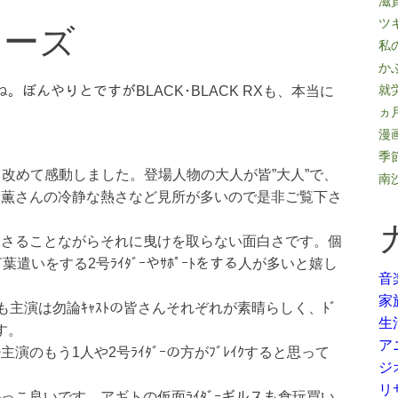
滋
リーズ
ツ
私
か
就労
すね。ぼんやりとですがBLACK･BLACK RXも、本当に
ヵ
漫
季
て、改めて感動しました。登場人物の大人が皆”大人”で、
南
条薫さんの冷静な熱さなど見所が多いので是非ご覧下さ
性はさることながらそれに曳けを取らない面白さです。個
遣いをする2号ﾗｲﾀﾞｰやｻﾎﾟｰﾄをする人が多いと嬉し
音
家
も主演は勿論ｷｬｽﾄの皆さんそれぞれが素晴らしく、ﾄﾞ
生
す。
ア
演のもう1人や2号ﾗｲﾀﾞｰの方がﾌﾞﾚｲｸすると思って
ジ
リ
でかっこ良いです。アギトの仮面ﾗｲﾀﾞｰギルスも食玩買い