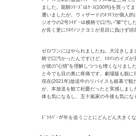
ました。龍騎ｼﾘｰｽﾞはｹｰｽ(100均)を
遭いましたが。ウィザードのﾋﾗﾋﾗが個人
ジオウの2号ﾗｲﾀﾞｰは横柄で口汚い”輩”でし
が良く更にﾋﾛｲﾝツクヨミが見目に負けず
ゼロワンにはやられましたね。大泣きしました。
柄で口汚かったんですけど、ﾋﾛｲﾝのイズ
が彼の”心情”を理解しつつも憎くなりまし
と今でも目の奥に疼痛です。劇場版も観に
現在(2021年)放送中のリバイスも銀幕
が、本放送を観て杞憂だったと実感しまし
体も気になるし、五十嵐家の今後も気にな
ﾄﾞﾗｲﾊﾞｰが年を追うごとにどんどん大きく