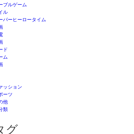
ーブルゲーム
イル
ーパーヒーロータイム
画
電
画
ード
ーム
画
ァッション
ポーツ
の他
分類
タグ