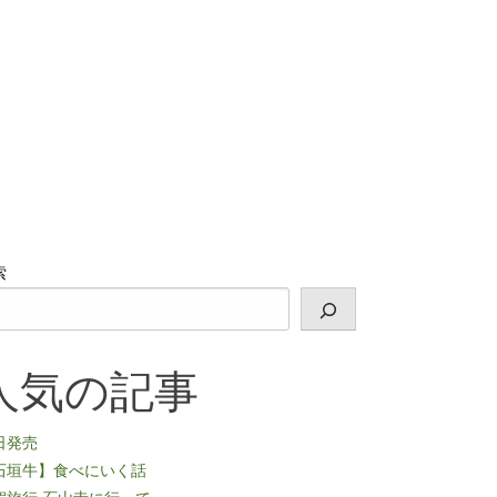
索
人気の記事
日発売
石垣牛】食べにいく話