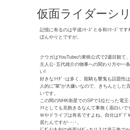
仮面ライダーシ
記憶に有るのは平成ｼﾘｰｽﾞと令和ｼﾘｰｽﾞで
ぼんやりとですが。
クウガはYouTubeの東映公式で2週目観
主人公･五代雄介の物事への関わり方や一
い!
好きなﾗｲﾀﾞｰは多く、龍騎も響鬼も話題
人的に”輩”が大嫌いなので、きちんとした言葉
いです。
この間のNHK衛星でのSPで1位だった電王
ﾗﾏとしても見飽きるなんて事無く面白いで
Ｗやドライブは有名ですよね。自分はﾀﾞﾌﾞﾙ主
居たんですが････。
ﾃﾞｻﾞｲﾝも剣の仮面ﾗｲﾀﾞｰカリスは逆三角