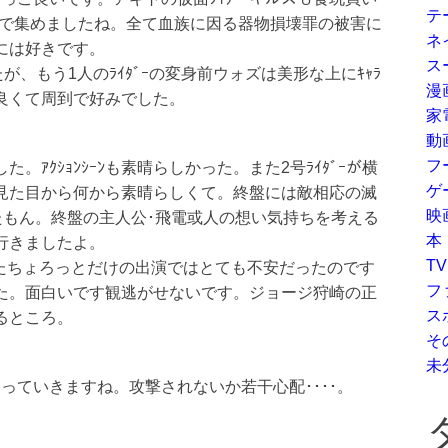
テ
買ってまで集めましたね。全て血族に因る器物損壊罪の被害に
ネ
的には好きです。
ス
たが、もう1人のﾗｲﾀﾞｰの変身前ウォズは美形な上にｷｬﾗ
漫
頭良くて周到で好みでした。
家
動
フ
ｱｸｼｮﾝｼｰﾝも素晴らしかった。また2号ﾗｲﾀﾞｰが横
ゲ
が見た目から何から素晴らしくて。終盤には敵相応の滅
映
たもん。終盤の主人公･飛電或人の想い気持ちを考える
本
行きましたよ。
TV
で観たちょろっとだけの出演ではとても不安だったのです
フ
た。面白いです観逃がせないです。ジョージ狩崎の正
ス
るところ。
そ
未
なっていきますね。攻撃されないか若干心配････。