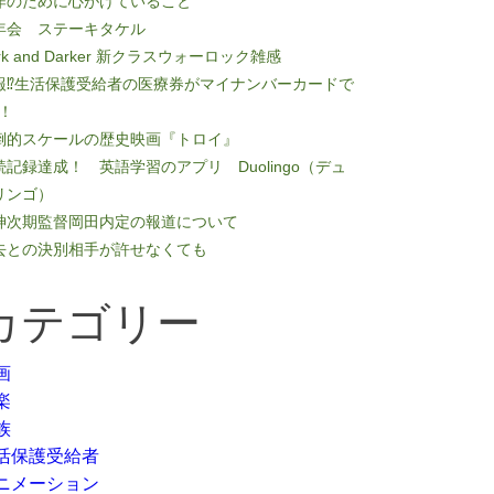
作のために心がけていること
年会 ステーキタケル
rk and Darker 新クラスウォーロック雑感
報⁉生活保護受給者の医療券がマイナンバーカードで
K！
倒的スケールの歴史映画『トロイ』
続記録達成！ 英語学習のアプリ Duolingo（デュ
リンゴ）
神次期監督岡田内定の報道について
去との決別相手が許せなくても
カテゴリー
画
楽
族
活保護受給者
ニメーション