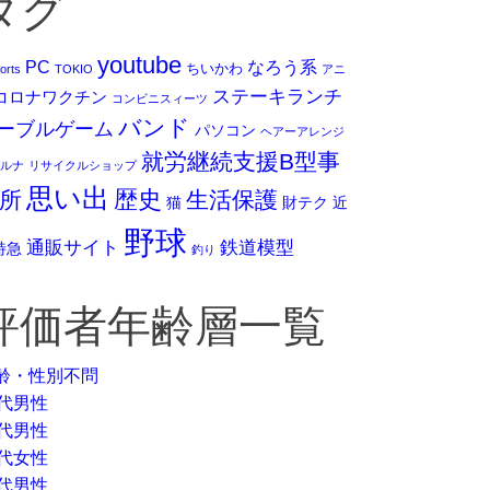
タグ
youtube
PC
なろう系
ちいかわ
orts
TOKIO
アニ
ステーキランチ
コロナワクチン
コンビニスィーツ
バンド
ーブルゲーム
パソコン
ヘアーアレンジ
就労継続支援B型事
ルナ
リサイクルショップ
思い出
歴史
所
生活保護
猫
財テク
近
野球
通販サイト
鉄道模型
特急
釣り
評価者年齢層一覧
齢・性別不問
0代男性
0代男性
0代女性
0代男性