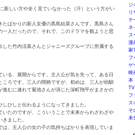
ジ
憶に新しい方や全く見ていなかった（汗）という方がい
リ
テ
きたばかりの新人女優の黒島結菜さんです。黒島さん
ネ
の一人だったので、それで、このドラマを観ようと思
ス
漫
出した竹内涼真さんとジャニーズグループに所属する
家
フ
ゲ
映
ている、展開からです。主人公が気を失って、ある日
本
ところです。三人の間柄ですが、初めは、三人が幼馴
TV
が進むに連れて菊池さんが演じた深町翔平がまさかの
フ
ス
ひしひしと伝わるようになってきました。
そ
ていたのですが、こういうことで未来からわざわざや
未
いきました。
では、主人公の女の子の気持ちばかりを表現していま