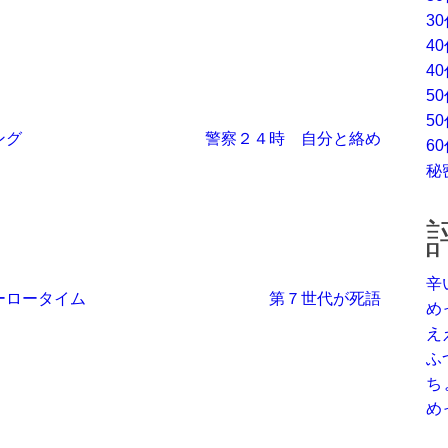
3
4
4
5
5
ング
警察２４時 自分と絡め
6
秘
辛
ーロータイム
第７世代が死語
め
え
ふ
ち
め