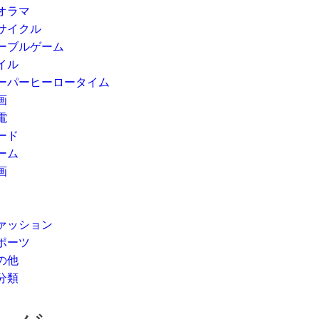
オラマ
サイクル
ーブルゲーム
イル
ーパーヒーロータイム
画
電
ード
ーム
画
ァッション
ポーツ
の他
分類