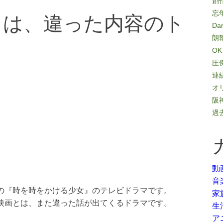
創
とは、違った内容のト
忘
Da
朗
O
圧
連
オ
阪
過
動
音
の『時を時をかける少女』のテレビドラマです。
家
映画とは、また違った話が出てくるドラマです。
生
ア