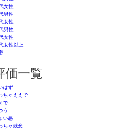
0代女性
0代男性
0代女性
0代男性
0代女性
0代女性以上
密
評価一覧
いはず
っちゃええで
えで
つう
ょい悪
っちゃ残念