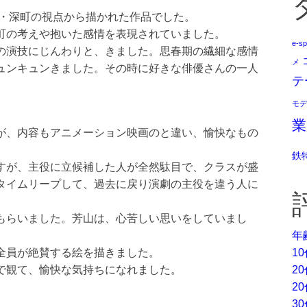
人・深町の視点から描かれた作品でした。
町の考えや抱いた感情を表現されていました。
e-sp
の演技にじんわりと、きました。思春期の繊細な感情
メ
ュンキュンきました。その時に好きな俳優さんの一人
テ
モデ
業
が、内容もアニメーション映画のと違い、愉快なもの
鉄
すが、主役に立候補した人が全然駄目で、クラスが盛
タイムリープして、過去に戻り演劇の主役を違う人に
もらいました。芳山は、心苦しい思いをしていまし
年
1
全員が絶賛する絵を描きました。
2
で観て、愉快な気持ちになれました。
2
3