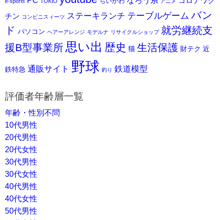
コロナワク
ちいかわ
e-sports
TOKIO
アニメ
バン
ステーキランチ
テーブルゲーム
チン
コンビニスィーツ
ド
就労継続支
パソコン
ヘアーアレンジ
モデルナ
リサイクルショップ
思い出
歴史
援B型事業所
生活保護
猫
財テク
近
野球
通販サイト
鉄道模型
鉄特急
釣り
評価者年齢層一覧
年齢・性別不問
10代男性
20代男性
20代女性
30代男性
30代女性
40代男性
40代女性
50代男性