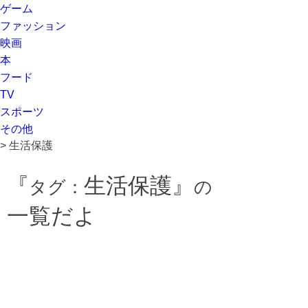
ゲーム
ファッション
映画
本
フード
TV
スポーツ
その他
>
生活保護
『
生活保護』
タグ：
の
一覧だよ