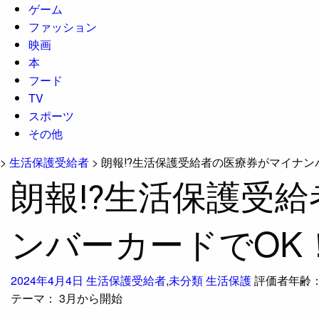
ゲーム
ファッション
映画
本
フード
TV
スポーツ
その他
>
生活保護受給者
>
朗報⁉生活保護受給者の医療券がマイナン
朗報⁉生活保護受給
ンバーカードでOK
2024年4月4日
生活保護受給者
,
未分類
生活保護
評価者年齢
テーマ：
3月から開始