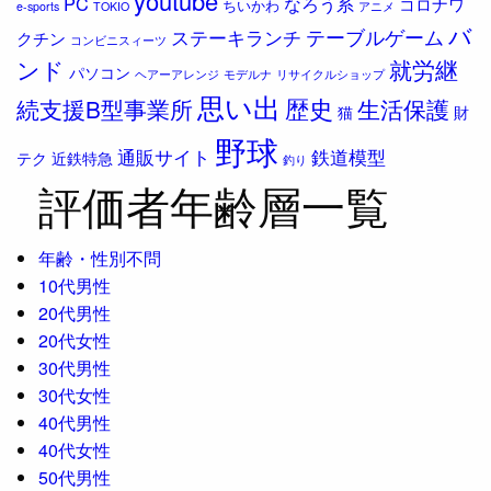
youtube
PC
なろう系
コロナワ
ちいかわ
e-sports
TOKIO
アニメ
バ
ステーキランチ
テーブルゲーム
クチン
コンビニスィーツ
ンド
就労継
パソコン
ヘアーアレンジ
モデルナ
リサイクルショップ
思い出
歴史
続支援B型事業所
生活保護
猫
財
野球
通販サイト
鉄道模型
テク
近鉄特急
釣り
評価者年齢層一覧
年齢・性別不問
10代男性
20代男性
20代女性
30代男性
30代女性
40代男性
40代女性
50代男性