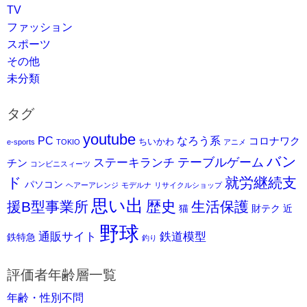
TV
ファッション
スポーツ
その他
未分類
タグ
youtube
PC
なろう系
コロナワク
ちいかわ
e-sports
TOKIO
アニメ
バン
ステーキランチ
テーブルゲーム
チン
コンビニスィーツ
ド
就労継続支
パソコン
ヘアーアレンジ
モデルナ
リサイクルショップ
思い出
歴史
援B型事業所
生活保護
猫
財テク
近
野球
通販サイト
鉄道模型
鉄特急
釣り
評価者年齢層一覧
年齢・性別不問