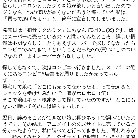
愛らしいコロンとしたグミを娘が欲しいと言い出したので
グミなら一つの値段が高くないだろうと侮っていた私は、
「買ってあげるよ～」と、簡単に宣言してしまいました。
発売日は「初音ミクのミク」にちなんで3月9日(39)です。娘
にスーパーに売っているの？と聞いてみたところ、詳しい情
報は不明ならしく、とりあえずスーパーで探してなかったら
コンビニでみてきて！ということだったので買い出しのつい
でなので、まずスーパーから探しました。
探してもなくて、次はコンビニへ行きました。スーパーの近
くにあるコンビニ5店舗ほど周りましたが売っておら
ず・・・。
帰宅して娘に「どこにも売ってなかったよ」って伝えると、
ショックを受けたみたいで、涙がポロポロ（笑）
そこで娘はネット検索をして探していたのですが、どこにも
ないと嘆いてその日は終りまっした。
翌日、諦めることができない娘は再びネットで調べていたよ
うです。その結果、アニメイトの公式サイトに売っていると
分かったようで、私に調べてと行ってきました。言われるが
まま調べてみたところ、公式サイトで販売しているのは間違