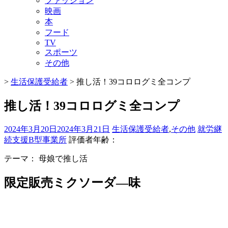
ファッション
映画
本
フード
TV
スポーツ
その他
>
生活保護受給者
>
推し活！39コロログミ全コンプ
推し活！39コロログミ全コンプ
2024年3月20日
2024年3月21日
生活保護受給者
,
その他
就労継
続支援B型事業所
評価者年齢：
テーマ：
母娘で推し活
限定販売ミクソーダ―味