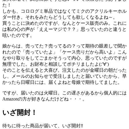
た！
しかも、コロログミ単品ではなくてミクのアクリルキーホル
ダー付き。それをみたらどうしても欲しくなるよね～。
買うことに決めたのですが、なんとケース販売のみ。これに
は私の心の声が「ええーマジで？？」思っていたのと違うと
呟いたのです。
娘からは、売ってた？売ってるの？って期待の眼差しで聞か
れたので「売っていたよ」「ケース売りだから高いよ」こん
なやり取りをしてごまかそうって内心、思っていたのですが
無理でした。お財布と相談してポチリましたよ(;’∀’)
そのことを伝えると大喜び。注文したのが金曜日の朝だった
し、メールのお知らせで受注しましたと届いていたから、早
かったら日曜日には、届くよねと母娘で期待してました。
ですが、届いたのは火曜日。この遅さがあるから個人的には
Amazonの方が好きなんだけどね・・・。
いざ開封！
待ちに待った商品が届いて、いざ開封‼