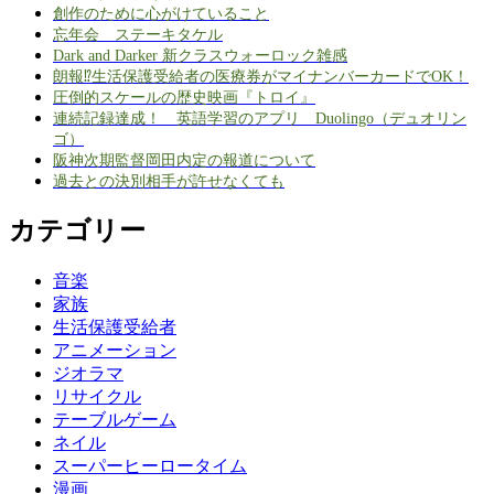
創作のために心がけていること
忘年会 ステーキタケル
Dark and Darker 新クラスウォーロック雑感
朗報⁉生活保護受給者の医療券がマイナンバーカードでOK！
圧倒的スケールの歴史映画『トロイ』
連続記録達成！ 英語学習のアプリ Duolingo（デュオリン
ゴ）
阪神次期監督岡田内定の報道について
過去との決別相手が許せなくても
カテゴリー
音楽
家族
生活保護受給者
アニメーション
ジオラマ
リサイクル
テーブルゲーム
ネイル
スーパーヒーロータイム
漫画