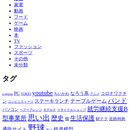
家電
動画
フード
ゲーム
映画
本
TV
ファッション
スポーツ
その他
未分類
タグ
youtube
PC
なろう系
コロナワクチ
ちいかわ
e-sports
TOKIO
アニメ
バンド
テーブルゲーム
ステーキランチ
ン
コンビニスィーツ
就労継続支援B
パソコン
ヘアーアレンジ
モデルナ
リサイクルショップ
思い出
歴史
生活保護
型事業所
猫
財テク
近鉄特急
野球
通販サイト
鉄道模型
釣り