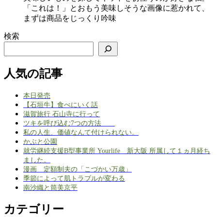
「これは！」とおもう美味しそうな画像に惹かれて、
まずは商品をじっくり吟味
検索
人気の記事
本日発売
【石垣牛】食べにいく話
滋賀旅行 石山寺に行って
ツキを呼び込む7つの方法
私の人生、価値なんて付けられない。
かぶと公園
就労継続支援B型事業所 Yourlife 新大阪 所属して１ヵ月経ち
ました。
漫画 定額制夫の「こづかい万歳」
季節によって肌トラブルが変わる
南沙織と筒美京平
カテゴリー