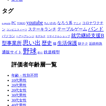
タグ
youtube
PC
なろう系
コロナワクチ
ちいかわ
e-sports
TOKIO
アニメ
バンド
テーブルゲーム
ステーキランチ
ン
コンビニスィーツ
就労継続支援B
パソコン
ヘアーアレンジ
モデルナ
リサイクルショップ
思い出
歴史
生活保護
型事業所
猫
財テク
近鉄特急
野球
通販サイト
鉄道模型
釣り
評価者年齢層一覧
年齢・性別不問
10代男性
20代男性
20代女性
30代男性
30代女性
40代男性