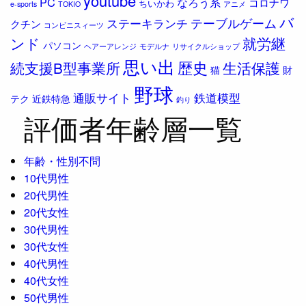
youtube
PC
なろう系
コロナワ
ちいかわ
e-sports
TOKIO
アニメ
バ
ステーキランチ
テーブルゲーム
クチン
コンビニスィーツ
ンド
就労継
パソコン
ヘアーアレンジ
モデルナ
リサイクルショップ
思い出
歴史
続支援B型事業所
生活保護
猫
財
野球
通販サイト
鉄道模型
テク
近鉄特急
釣り
評価者年齢層一覧
年齢・性別不問
10代男性
20代男性
20代女性
30代男性
30代女性
40代男性
40代女性
50代男性