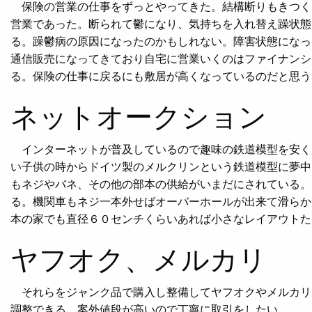
保険の営業の仕事をずっとやってきた。結構断りもきつく
営業であった。断られて鬱になり、気持ちを入れ替え躁状態
る。躁鬱病の原因になったのかもしれない。障害状態になっ
通信販売になってきており自宅に営業いくのはファイナンシ
る。保険の仕事に戻るにも敷居が高くなっているのだと思う
ネットオークション
インターネットが普及しているので趣味の鉄道模型を安く
い子供の時からドイツ製のメルクリンという鉄道模型に夢中
もネジやバネ、その他の部本の供給がいまだにされている。
る。機関車もネジ一本外せばオーバーホールが出来て滑らか
本の家でも直径６０センチくらいあれば小さなレイアウトた
ヤフオク、メルカリ
それらをジャンク品で購入し整備してヤフオクやメルカリ
調整できる。案外値段が高いので丁寧に取引をしたい。