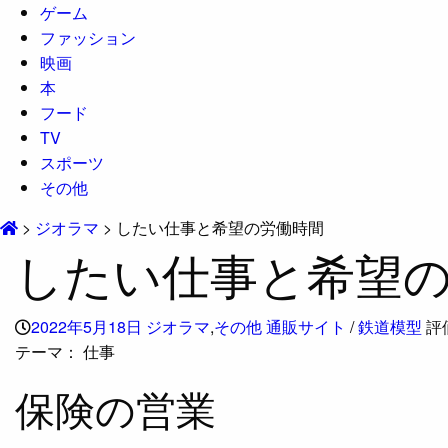
ゲーム
ファッション
映画
本
フード
TV
スポーツ
その他
>
ジオラマ
>
したい仕事と希望の労働時間
したい仕事と希望
2022年5月18日
ジオラマ
,
その他
通販サイト
/
鉄道模型
評
テーマ：
仕事
保険の営業