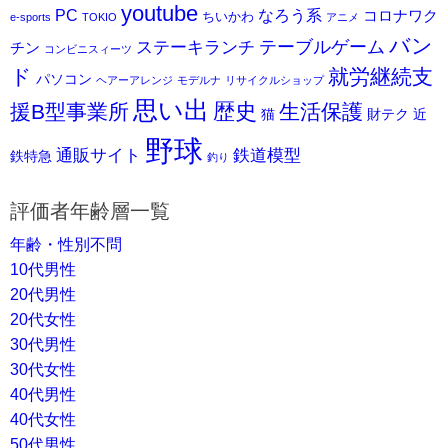
youtube
PC
なろう系
コロナワク
ちいかわ
e-sports
TOKIO
アニメ
バン
ステーキランチ
テーブルゲーム
チン
コンビニスィーツ
ド
就労継続支
パソコン
ヘアーアレンジ
モデルナ
リサイクルショップ
思い出
歴史
援B型事業所
生活保護
猫
財テク
近
野球
通販サイト
鉄道模型
鉄特急
釣り
評価者年齢層一覧
年齢・性別不問
10代男性
20代男性
20代女性
30代男性
30代女性
40代男性
40代女性
50代男性