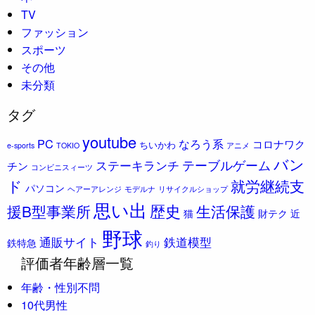
TV
ファッション
スポーツ
その他
未分類
タグ
youtube
PC
なろう系
コロナワク
ちいかわ
e-sports
TOKIO
アニメ
バン
ステーキランチ
テーブルゲーム
チン
コンビニスィーツ
ド
就労継続支
パソコン
ヘアーアレンジ
モデルナ
リサイクルショップ
思い出
歴史
援B型事業所
生活保護
猫
財テク
近
野球
通販サイト
鉄道模型
鉄特急
釣り
評価者年齢層一覧
年齢・性別不問
10代男性