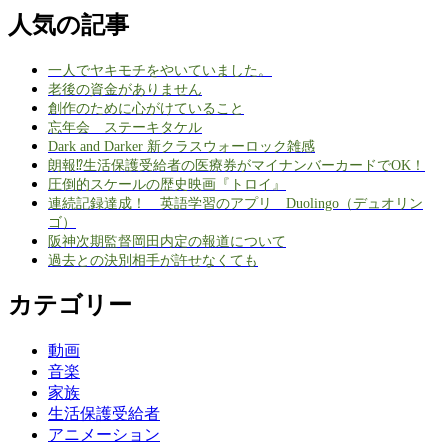
人気の記事
一人でヤキモチをやいていました。
老後の資金がありません
創作のために心がけていること
忘年会 ステーキタケル
Dark and Darker 新クラスウォーロック雑感
朗報⁉生活保護受給者の医療券がマイナンバーカードでOK！
圧倒的スケールの歴史映画『トロイ』
連続記録達成！ 英語学習のアプリ Duolingo（デュオリン
ゴ）
阪神次期監督岡田内定の報道について
過去との決別相手が許せなくても
カテゴリー
動画
音楽
家族
生活保護受給者
アニメーション