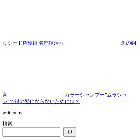
りシード権獲得 名門復活へ
魚の飼
育
カラーシャンプー”ムラシャ
ン”で緑の髪にならないためには？
written by
検索