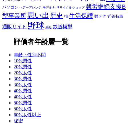
就労継続支援B
パソコン
ヘアーアレンジ
モデルナ
リサイクルショップ
思い出
歴史
生活保護
型事業所
猫
財テク
近鉄特急
野球
通販サイト
鉄道模型
釣り
評価者年齢層一覧
年齢・性別不問
10代男性
20代男性
20代女性
30代男性
30代女性
40代男性
40代女性
50代男性
50代女性
60代女性以上
秘密