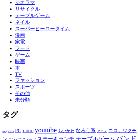
ジオラマ
リサイクル
テーブルゲーム
ネイル
スーパーヒーロータイム
漫画
家電
フード
ゲーム
映画
本
TV
ファッション
スポーツ
その他
未分類
タグ
youtube
PC
なろう系
コロナワクチ
ちいかわ
e-sports
TOKIO
アニメ
バンド
テーブルゲーム
ステーキランチ
ン
コンビニスィーツ