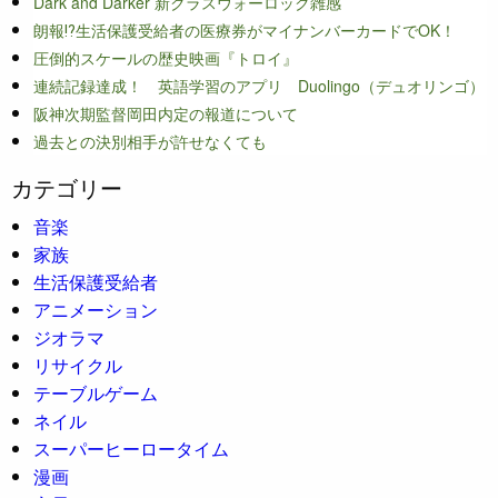
Dark and Darker 新クラスウォーロック雑感
朗報⁉生活保護受給者の医療券がマイナンバーカードでOK！
圧倒的スケールの歴史映画『トロイ』
連続記録達成！ 英語学習のアプリ Duolingo（デュオリンゴ）
阪神次期監督岡田内定の報道について
過去との決別相手が許せなくても
カテゴリー
音楽
家族
生活保護受給者
アニメーション
ジオラマ
リサイクル
テーブルゲーム
ネイル
スーパーヒーロータイム
漫画