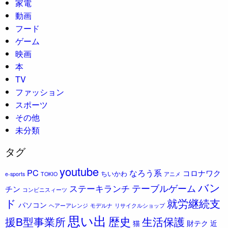
家電
動画
フード
ゲーム
映画
本
TV
ファッション
スポーツ
その他
未分類
タグ
youtube
PC
なろう系
コロナワク
ちいかわ
e-sports
TOKIO
アニメ
バン
ステーキランチ
テーブルゲーム
チン
コンビニスィーツ
ド
就労継続支
パソコン
ヘアーアレンジ
モデルナ
リサイクルショップ
思い出
歴史
援B型事業所
生活保護
猫
財テク
近