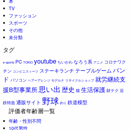
本
TV
ファッション
スポーツ
その他
未分類
タグ
youtube
PC
なろう系
コロナワク
ちいかわ
e-sports
TOKIO
アニメ
バン
ステーキランチ
テーブルゲーム
チン
コンビニスィーツ
ド
就労継続支
パソコン
ヘアーアレンジ
モデルナ
リサイクルショップ
思い出
歴史
援B型事業所
生活保護
猫
財テク
近
野球
通販サイト
鉄道模型
鉄特急
釣り
評価者年齢層一覧
年齢・性別不問
10代男性