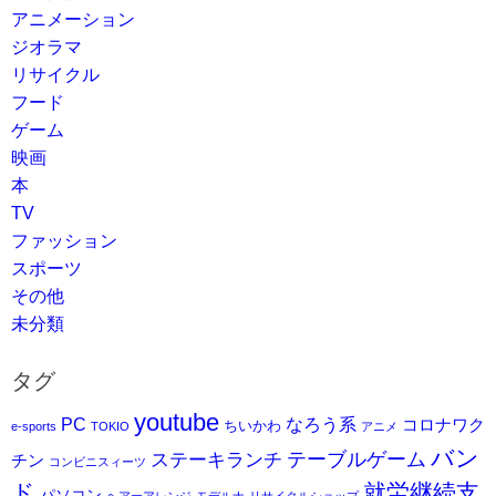
アニメーション
ジオラマ
リサイクル
フード
ゲーム
映画
本
TV
ファッション
スポーツ
その他
未分類
タグ
youtube
PC
なろう系
コロナワク
ちいかわ
e-sports
TOKIO
アニメ
バン
ステーキランチ
テーブルゲーム
チン
コンビニスィーツ
ド
就労継続支
パソコン
ヘアーアレンジ
モデルナ
リサイクルショップ