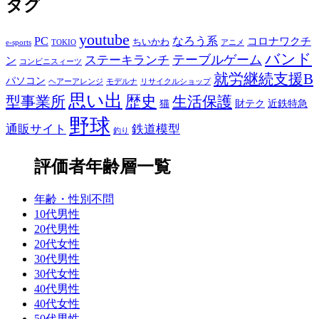
タグ
youtube
PC
なろう系
コロナワクチ
ちいかわ
e-sports
TOKIO
アニメ
バンド
テーブルゲーム
ステーキランチ
ン
コンビニスィーツ
就労継続支援B
パソコン
ヘアーアレンジ
モデルナ
リサイクルショップ
思い出
歴史
生活保護
型事業所
猫
財テク
近鉄特急
野球
通販サイト
鉄道模型
釣り
評価者年齢層一覧
年齢・性別不問
10代男性
20代男性
20代女性
30代男性
30代女性
40代男性
40代女性
50代男性