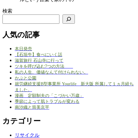
検索
人気の記事
本日発売
【石垣牛】食べにいく話
滋賀旅行 石山寺に行って
ツキを呼び込む7つの方法
私の人生、価値なんて付けられない。
かぶと公園
就労継続支援B型事業所 Yourlife 新大阪 所属して１ヵ月経ち
ました。
漫画 定額制夫の「こづかい万歳」
季節によって肌トラブルが変わる
南沙織と筒美京平
カテゴリー
リサイクル