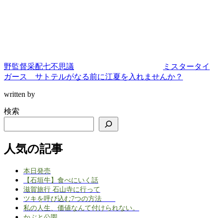
野監督采配七不思議
ミスタータイ
ガース サトテルがなる前に江夏を入れませんか？
written by
検索
人気の記事
本日発売
【石垣牛】食べにいく話
滋賀旅行 石山寺に行って
ツキを呼び込む7つの方法
私の人生、価値なんて付けられない。
かぶと公園