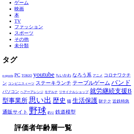
ゲーム
映画
本
TV
ファッション
スポーツ
その他
未分類
タグ
youtube
PC
なろう系
コロナワクチ
ちいかわ
e-sports
TOKIO
アニメ
バンド
テーブルゲーム
ステーキランチ
ン
コンビニスィーツ
就労継続支援B
パソコン
ヘアーアレンジ
モデルナ
リサイクルショップ
思い出
歴史
生活保護
型事業所
猫
財テク
近鉄特急
野球
通販サイト
鉄道模型
釣り
評価者年齢層一覧