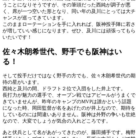
うことになりそうですが、その筆頭だった西純が調子が悪
く、席が一つ空いた形となり、同い年の及川にとっては大チ
ャンスが巡ってきています。
このままローテーションを手に入れれば、阪神投手陣に若さ
が増していい感じになります。ぜひ、及川には頑張ってもら
いたいです！
佐々木朗希世代、野手でも阪神はい
る！
そして投手だけではなく野手の方でも、佐々木朗希世代の期
待の星がいます。
西純と及川の間、ドラフト２位で入団をした井上です。
長打力が魅力の選手で、オープン戦ではアピールがうまくで
きていませんが、昨年のキャンプのMVPは誰かという話題
になった時、岡田監督が名をあげたのが井上なので、期待を
しているのには間違いありません。阪神は外野の争いも壮絶
なので、大変でしょうが気合の入れどころです。
あと伏兵として名があがってきたのが、藤田捕手です。梅野