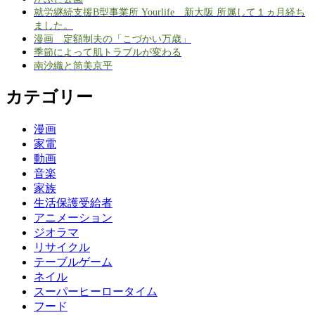
就労継続支援B型事業所 Yourlife 新大阪 所属して１ヵ月経ち
ました。
漫画 定額制夫の「こづかい万歳」
季節によって肌トラブルが変わる
南沙織と筒美京平
カテゴリー
漫画
家電
動画
音楽
家族
生活保護受給者
アニメーション
ジオラマ
リサイクル
テーブルゲーム
ネイル
スーパーヒーロータイム
フード