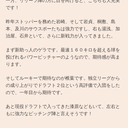
一方、リリーフ陣の方に目を向けると、こちらも大充実
です！
昨年ストッパーを務めた岩崎、そして岩貞、桐敷、島
本、及川のサウスポーたちは強力ですし、右も湯浅、加
治屋、石井といて、さらに新戦力が入ってきました。
まず新助っ人のゲラです。最速１６０キロを超える球を
投げれるパワーピッチャーのようなので、期待感が高ま
ります。
そしてルーキーで期待なのが椎葉です。独立リーグから
の成り上がりでドラフト２位という高評価で入団をした
ので、一年目から期待です。
あと現役ドラフトで入ってきた漆原などもいて、左右と
もに強力なピッチング陣と言えそうです！