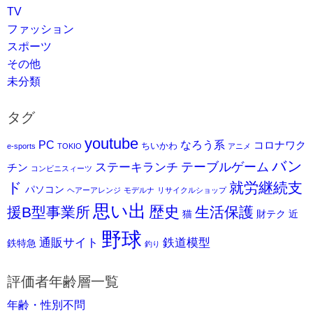
TV
ファッション
スポーツ
その他
未分類
タグ
youtube
PC
なろう系
コロナワク
ちいかわ
e-sports
TOKIO
アニメ
バン
ステーキランチ
テーブルゲーム
チン
コンビニスィーツ
ド
就労継続支
パソコン
ヘアーアレンジ
モデルナ
リサイクルショップ
思い出
歴史
援B型事業所
生活保護
猫
財テク
近
野球
通販サイト
鉄道模型
鉄特急
釣り
評価者年齢層一覧
年齢・性別不問