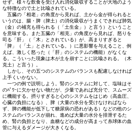
せず、様々な飲食を受け入れ消化吸収することが大地のよう
な特徴なので土と比喩されている。
五臓の「相老」の角度から見れば、土から金が得られると
いうのは、腸・脾（脾土）の消化吸収がうまくできれば肺気
（金）の補充も得られる（「土生金」）と言う）ということ
を意味する。また五臓の「相克」の角度から見れば、怒りを
司る「肝」（「木」とされている）が、高まりすぎると
「脾」（「土」とされている。）に悪影響を与えること、例
えば、激しく怒った（「肝」のシステムの機能）がなくな
る。こういった現象は木が土を崩すことに比喩される。（木
克土）と言う）。
しかし、その五つのシステムのバランスも配慮しなければ
上手くいかない。
一つの例で説明しよう。腎のシステムに対して、塩味はそ
のﾊﾟﾜｰに欠かせない物だが、少量であれば充分で、スムーズ
に機能する。摂りすぎると心のシステムをはじめ（高血圧、
心臓の負担になる）、脾（大量の水分を受けなければなら
ず、脾の機能が低下して糖尿病の恐れがある）などの他のシ
ステムのバランスが崩れ、進めば大量の水分を排泄するた
め、腎の負担となり、血糖などの成分が高まって糸球体の血
管に与えるダメージが大きくなる。