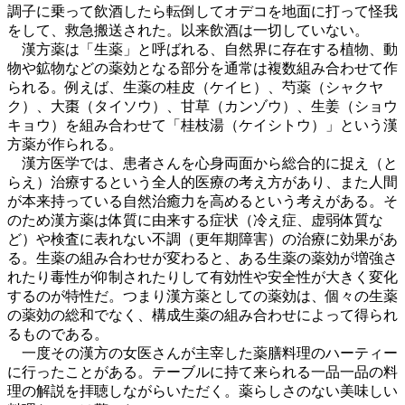
調子に乗って飲酒したら転倒してオデコを地面に打って怪我
をして、救急搬送された。以来飲酒は一切していない。
漢方薬は「生薬」と呼ばれる、自然界に存在する植物、動
物や鉱物などの薬効となる部分を通常は複数組み合わせて作
られる。例えば、生薬の桂皮（ケイヒ）、芍薬（シャクヤ
ク）、大棗（タイソウ）、甘草（カンゾウ）、生姜（ショウ
キョウ）を組み合わせて「桂枝湯（ケイシトウ）」という漢
方薬が作られる。
漢方医学では、患者さんを心身両面から総合的に捉え（と
らえ）治療するという全人的医療の考え方があり、また人間
が本来持っている自然治癒力を高めるという考えがある。そ
のため漢方薬は体質に由来する症状（冷え症、虚弱体質な
ど）や検査に表れない不調（更年期障害）の治療に効果があ
る。生薬の組み合わせが変わると、ある生薬の薬効が増強さ
れたり毒性が仰制されたりして有効性や安全性が大きく変化
するのが特性だ。つまり漢方薬としての薬効は、個々の生薬
の薬効の総和でなく、構成生薬の組み合わせによって得られ
るものである。
一度その漢方の女医さんが主宰した薬膳料理のハーティー
に行ったことがある。テーブルに持て来られる一品一品の料
理の解説を拝聴しながらいただく。薬らしさのない美味しい