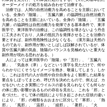
オーダーメイドの処方を組み合わせて治療する。
治療では、人間の自然治癒力を高めることを主眼において
いる。全身の「陰陽」、「五臓六腑」の協調性は自然治癒力
を高めることを主眼においている。全身の「陰陽」、「五臓
六腑」の協調性は自然治癒力を発揮できる基本条件で、東洋
医学で、東洋医学の治療は、この協調性を壊さないよう丹念
に工夫されており、人体の抵抗力を発揮させることを治療の
要とすれば、副作用危険性は少なくなる。（漢方薬は天然の
ものであり、副作用が無いとしばしば誤解されているが、体
質や五臓六腑の気血、陰陽のバランスを見極めないと重大な
副作用が現れる恐れがある。）
人によっては東洋医学の「陰陽」や「五行」、「五臓六
腑」、「気血水（津）」などという漢字を見ただけで、何や
らわかりにくそうなイメージを抱き、敬遠してしまう。しか
し、これは古代の人が自然や自分自身をよく観察した結果を
要点をしぼってまとめ、呼び方を決めたもので、例えば、カ
ゼをひいたとき実際にウイルスの姿を見られなくても何らか
の体に悪い影響があるものの存在を見出し、これを「邪」と
名づけた。そして体の抵抗により引き起こされた症状の違い
により、「邪」の種類をおおまかに区分して「寒邪」、「熱
邪」、「風邪」、「温邪」、「繰邪」、「暑邪」、「火