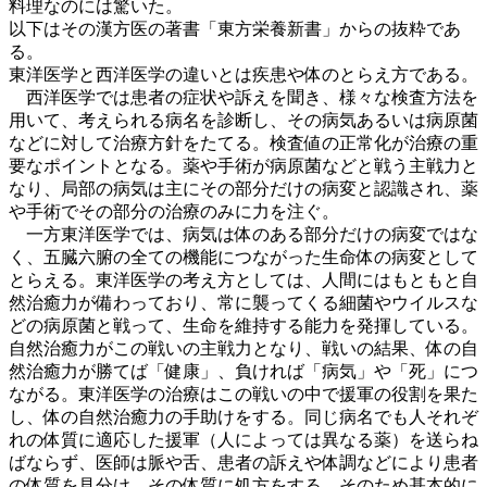
料理なのには驚いた。
以下はその漢方医の著書「東方栄養新書」からの抜粋であ
る。
東洋医学と西洋医学の違いとは疾患や体のとらえ方である。
西洋医学では患者の症状や訴えを聞き、様々な検査方法を
用いて、考えられる病名を診断し、その病気あるいは病原菌
などに対して治療方針をたてる。検査値の正常化が治療の重
要なポイントとなる。薬や手術が病原菌などと戦う主戦力と
なり、局部の病気は主にその部分だけの病変と認識され、薬
や手術でその部分の治療のみに力を注ぐ。
一方東洋医学では、病気は体のある部分だけの病変ではな
く、五臓六腑の全ての機能につながった生命体の病変として
とらえる。東洋医学の考え方としては、人間にはもともと自
然治癒力が備わっており、常に襲ってくる細菌やウイルスな
どの病原菌と戦って、生命を維持する能力を発揮している。
自然治癒力がこの戦いの主戦力となり、戦いの結果、体の自
然治癒力が勝てば「健康」、負ければ「病気」や「死」につ
ながる。東洋医学の治療はこの戦いの中で援軍の役割を果た
し、体の自然治癒力の手助けをする。同じ病名でも人それぞ
れの体質に適応した援軍（人によっては異なる薬）を送らね
ばならず、医師は脈や舌、患者の訴えや体調などにより患者
の体質を見分け、その体質に処方をする。そのため基本的に