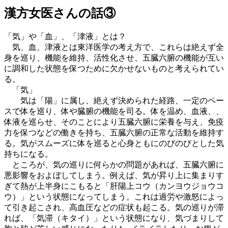
漢方女医さんの話③
「気」や「血」、「津液」とは？
気、血、津液とは東洋医学の考え方で、これらは絶えず全
身を巡り、機能を維持、活性化させ、五臓六腑の機能が互い
に調和した状態を保つために欠かせないものと考えられてい
る。
「気」
気は「陽」に属し、絶えず決められた経路、一定のペー
スで体を巡り、体や臓腑の機能を司る。体を温め、血液、、
体液を巡らせ、そのことにより五臓六腑に栄養を与え、免疫
力を保つなどの働きを持ち、五臓六腑の正常な活動を維持す
る。気がスムーズに体を巡ると心身ともにのびのびとした気
持ちになる。
ところが、気の巡りに何らかの問題があれば、五臓六腑に
悪影響をおよぼしてしまう。例えば、気が昇り上に集まりす
ぎて熱が上半身にこもると「肝陽上コウ（カンヨウジョウコ
ウ）」という状態になってしまう。これは過労や激怒によっ
て引き起こされ、高血圧などの症状も起こる。気の巡りが滞
れば、「気滞（キタイ）」という状態になり、気づまりして