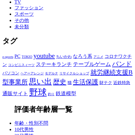
TV
ファッション
スポーツ
その他
未分類
タグ
youtube
PC
なろう系
コロナワクチ
ちいかわ
e-sports
TOKIO
アニメ
バンド
テーブルゲーム
ステーキランチ
ン
コンビニスィーツ
就労継続支援B
パソコン
ヘアーアレンジ
モデルナ
リサイクルショップ
思い出
歴史
生活保護
型事業所
猫
財テク
近鉄特急
野球
通販サイト
鉄道模型
釣り
評価者年齢層一覧
年齢・性別不問
10代男性