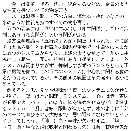
「金」は変革・降る・沈む・統合するなどの、金属のよう
な性質を持つすべての物を言う
「水」は滋養・潤す・下の方向に流れる・冷たいなどの、
水のような性質を持つすべての物を言う。
五つの要素には、互いに生み出し（相生関係）、互いに抑
制しあう（相克関係）という関係がある。
漢方医学理論も「五行説」と深く関連づけられる。特に臓
腑（五臓六腑）と五行説との関係が重要で、生命体は大まか
に五つのシステムからなり、上述のような働きで、互いに生
み出し（相生）、互いに抑制しあう（相克）ことにより、各
システムは高まりすぎず、抑制しすぎずバランスをとって正
常に機能を保つ。この五つのシステムは中心的に関わる臓の
名がつけられているが、その働きの範囲はその臓をはるかに
超えている。
例えると、黒い食材や塩味が「腎」のシステムに欠かせな
い物で、「腎」は水と関連するシステム、「心」は赤・苦味
が必要で火（パワー）のように体を温めさせるなどに関連す
るシステム、「肝」は緑・酸味が欠かせず、木のように自分
のペースで伸びるのが大好きで、思い通りにならないとイラ
イラしてしまう、「肺」は白・辛味が欠かせず金、「脾」
（胃・腸・脾など消化吸収と関わるもの）は黄・甘味が欠か