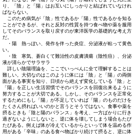
り、「陰」と「陽」はお互いにしっかりと結ばれていなけれ
ばならない。
このため病気が「陰」性であるか「陽」性であるかを知る
ことができるが、それと反対の性質を持つ食べ物や薬を服用
してそのバランスを取り戻すのが東洋医学の基礎的な考え方
だ。
・陽 熱っぽい、発作を伴った炎症、分泌液が粘って黄色
い。
・陰 寒気、蒼白くて難治性の皮膚潰瘍（陰性疸）、分泌
液が清らかでサラサラ
詳しい陰陽理論を、ここでいっぺんに全て理解することは
難しい。大切なのはこのように体には「陰」と「陽」の両側
面がある事実を知り、日頃から絶えず変化している「陰」と
「陽」を正しい生活習慣でそのバランスを回復出来るように
努力することが大切である。しかし、そのバランスを正常化
するためにもし「陽」が不足していれば「陽」のものだけを
たくさん摂ればいいのかと言うとそうではない。食事や薬を
摂るときも「陰と陽のバランス」を考え、一方ばかりに行き
過ぎないようにしないと、逆に体を壊してしまう場合もたび
たびある。例えば体が冷えているからといって体を温める作
用がある「辛味」のある食べ物ばかり続けて摂ると、逆に体