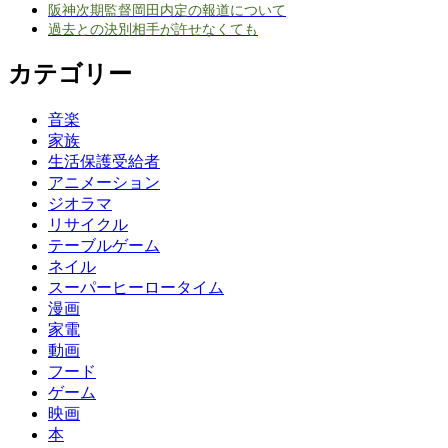
阪神次期監督岡田内定の報道について
過去との決別相手が許せなくても
カテゴリー
音楽
家族
生活保護受給者
アニメーション
ジオラマ
リサイクル
テーブルゲーム
ネイル
スーパーヒーロータイム
漫画
家電
動画
フード
ゲーム
映画
本