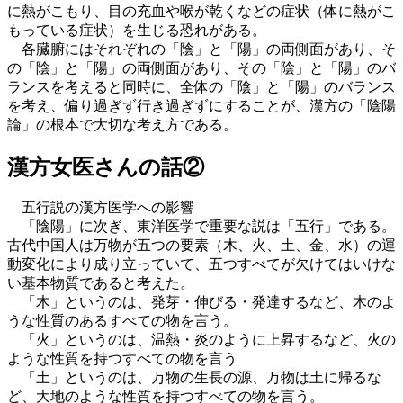
に熱がこもり、目の充血や喉が乾くなどの症状（体に熱がこ
もっている症状）を生じる恐れがある。
各臓腑にはそれぞれの「陰」と「陽」の両側面があり、そ
の「陰」と「陽」の両側面があり、その「陰」と「陽」のバ
ランスを考えると同時に、全体の「陰」と「陽」のバランス
を考え、偏り過ぎず行き過ぎずにすることが、漢方の「陰陽
論」の根本で大切な考え方である。
漢方女医さんの話②
五行説の漢方医学への影響
「陰陽」に次ぎ、東洋医学で重要な説は「五行」である。
古代中国人は万物が五つの要素（木、火、土、金、水）の運
動変化により成り立っていて、五つすべてが欠けてはいけな
い基本物質であると考えた。
「木」というのは、発芽・伸びる・発達するなど、木のよ
うな性質のあるすべての物を言う。
「火」というのは、温熱・炎のように上昇するなど、火の
ような性質を持つすべての物を言う
「土」というのは、万物の生長の源、万物は土に帰るな
ど、大地のような性質を持つすべての物を言う。