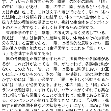
す。こういった多方面からの「陰陽」の区分の結果、「陰」
の中に「陽」があり、「陽」の中に「陰」があるという考え
方は自然に起こる。これは文字の遊びではなく、以上に述べ
た法則により分類を行った結果で、体を一つの生命体として
扱う方法の理論的な基礎になり、複雑な生命体をピンポイン
トのとらえ方でなく、正しく解明するために役立つ。
東洋医学の中にも「陰陽」の考え方は深く浸透している。
例えば、「陰」は物質的な意味を持ち、体自体やその滋養成
分を意味する言葉である。「陽」は機能的な意味を持ち、臓
器の働きや動く能力など（東洋医学ではこれを「気」とい
う）を意味する言葉である）
体の各機能を正確に動かすために、滋養成分や各臓器があ
るが、これだけがあっても「気」がなければ、各臓器は動か
ない。このように「陰」と「陽」は密接に関係しあい、お互
いに欠かせないもので、体の「陰」を滋養し一定の規律で動
かすためには「陽」が必要で、「陽」を正しく活動させるた
めには「陰」が必要である。また、体の「陰」と「陽」のバ
ランス状態は常にくずれており、バランスがくずれても薬な
どに頼らず自ら回復することが出来れば、健康であると言え
る。そのバランスが崩れて回復できなければ、「未病」（発
病する前の体調不良などの状態をいう）になり、進めば「病
気」になる。体（陰）から気（陽）が離れてしまうと死に至