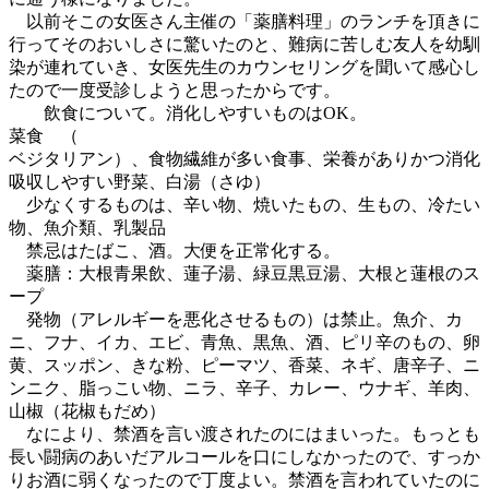
以前そこの女医さん主催の「薬膳料理」のランチを頂きに
行ってそのおいしさに驚いたのと、難病に苦しむ友人を幼馴
染が連れていき、女医先生のカウンセリングを聞いて感心し
たので一度受診しようと思ったからです。
飲食について。消化しやすいものはOK。
菜食 （
ベジタリアン）、食物繊維が多い食事、栄養がありかつ消化
吸収しやすい野菜、白湯（さゆ）
少なくするものは、辛い物、焼いたもの、生もの、冷たい
物、魚介類、乳製品
禁忌はたばこ、酒。大便を正常化する。
薬膳：大根青果飲、蓮子湯、緑豆黒豆湯、大根と蓮根のス
ープ
発物（アレルギーを悪化させるもの）は禁止。魚介、カ
ニ、フナ、イカ、エビ、青魚、黒魚、酒、ピリ辛のもの、卵
黄、スッポン、きな粉、ピーマツ、香菜、ネギ、唐辛子、ニ
ンニク、脂っこい物、ニラ、辛子、カレー、ウナギ、羊肉、
山椒（花椒もだめ）
なにより、禁酒を言い渡されたのにはまいった。もっとも
長い闘病のあいだアルコールを口にしなかったので、すっか
りお酒に弱くなったので丁度よい。禁酒を言われていたのに