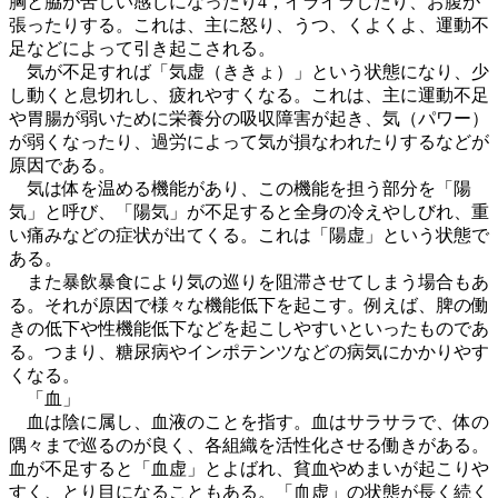
胸と脇が苦しい感じになったり4，イライラしたり、お腹が
張ったりする。これは、主に怒り、うつ、くよくよ、運動不
足などによって引き起こされる。
気が不足すれば「気虚（ききょ）」という状態になり、少
し動くと息切れし、疲れやすくなる。これは、主に運動不足
や胃腸が弱いために栄養分の吸収障害が起き、気（パワー）
が弱くなったり、過労によって気が損なわれたりするなどが
原因である。
気は体を温める機能があり、この機能を担う部分を「陽
気」と呼び、「陽気」が不足すると全身の冷えやしびれ、重
い痛みなどの症状が出てくる。これは「陽虚」という状態で
ある。
また暴飲暴食により気の巡りを阻滞させてしまう場合もあ
る。それが原因で様々な機能低下を起こす。例えば、脾の働
きの低下や性機能低下などを起こしやすいといったものであ
る。つまり、糖尿病やインポテンツなどの病気にかかりやす
くなる。
「血」
血は陰に属し、血液のことを指す。血はサラサラで、体の
隅々まで巡るのが良く、各組織を活性化させる働きがある。
血が不足すると「血虚」とよばれ、貧血やめまいが起こりや
すく、とり目になることもある。「血虚」の状態が長く続く