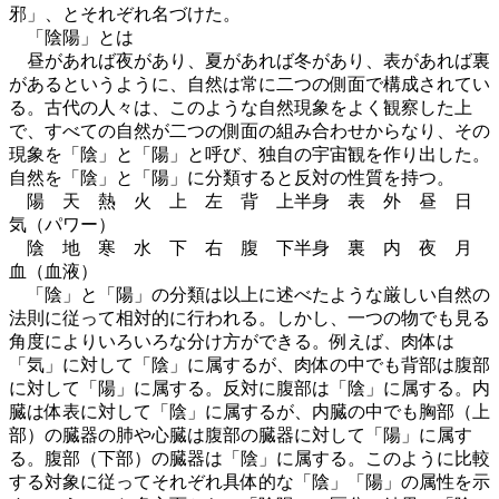
邪」、とそれぞれ名づけた。
「陰陽」とは
昼があれば夜があり、夏があれば冬があり、表があれば裏
があるというように、自然は常に二つの側面で構成されてい
る。古代の人々は、このような自然現象をよく観察した上
で、すべての自然が二つの側面の組み合わせからなり、その
現象を「陰」と「陽」と呼び、独自の宇宙観を作り出した。
自然を「陰」と「陽」に分類すると反対の性質を持つ。
陽 天 熱 火 上 左 背 上半身 表 外 昼 日
気（パワー）
陰 地 寒 水 下 右 腹 下半身 裏 内 夜 月
血（血液）
「陰」と「陽」の分類は以上に述べたような厳しい自然の
法則に従って相対的に行われる。しかし、一つの物でも見る
角度によりいろいろな分け方ができる。例えば、肉体は
「気」に対して「陰」に属するが、肉体の中でも背部は腹部
に対して「陽」に属する。反対に腹部は「陰」に属する。内
臓は体表に対して「陰」に属するが、内臓の中でも胸部（上
部）の臓器の肺や心臓は腹部の臓器に対して「陽」に属す
る。腹部（下部）の臓器は「陰」に属する。このように比較
する対象に従ってそれぞれ具体的な「陰」「陽」の属性を示