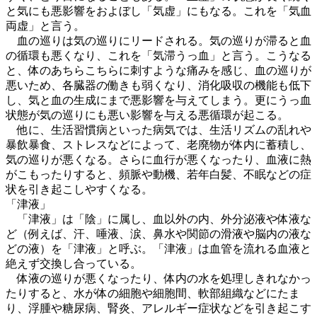
と気にも悪影響をおよぼし「気虚」にもなる。これを「気血
両虚」と言う。
血の巡りは気の巡りにリードされる。気の巡りが滞ると血
の循環も悪くなり、これを「気滞うっ血」と言う。こうなる
と、体のあちらこちらに刺すような痛みを感じ、血の巡りが
悪いため、各臓器の働きも弱くなり、消化吸収の機能も低下
し、気と血の生成にまで悪影響を与えてしまう。更にうっ血
状態が気の巡りにも悪い影響を与える悪循環が起こる。
他に、生活習慣病といった病気では、生活リズムの乱れや
暴飲暴食、ストレスなどによって、老廃物が体内に蓄積し、
気の巡りが悪くなる。さらに血行が悪くなったり、血液に熱
がこもったりすると、頻脈や動機、若年白髪、不眠などの症
状を引き起こしやすくなる。
「津液」
「津液」は「陰」に属し、血以外の内、外分泌液や体液な
ど（例えば、汗、唾液、涙、鼻水や関節の滑液や脳内の液な
どの液）を「津液」と呼ぶ。「津液」は血管を流れる血液と
絶えず交換し合っている。
体液の巡りが悪くなったり、体内の水を処理しきれなかっ
たりすると、水が体の細胞や細胞間、軟部組織などにたま
り、浮腫や糖尿病、腎炎、アレルギー症状などを引き起こす