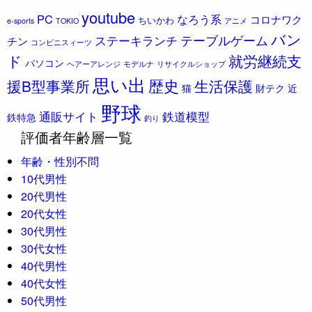
youtube
PC
なろう系
コロナワク
ちいかわ
e-sports
TOKIO
アニメ
バン
ステーキランチ
テーブルゲーム
チン
コンビニスィーツ
ド
就労継続支
パソコン
ヘアーアレンジ
モデルナ
リサイクルショップ
思い出
歴史
援B型事業所
生活保護
猫
財テク
近
野球
通販サイト
鉄道模型
鉄特急
釣り
評価者年齢層一覧
年齢・性別不問
10代男性
20代男性
20代女性
30代男性
30代女性
40代男性
40代女性
50代男性