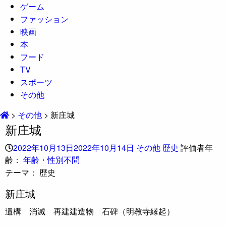
ゲーム
ファッション
映画
本
フード
TV
スポーツ
その他
>
その他
>
新庄城
新庄城
2022年10月13日
2022年10月14日
その他
歴史
評価者年
齢：
年齢・性別不問
テーマ：
歴史
新庄城
遺構 消滅 再建建造物 石碑（明教寺縁起）