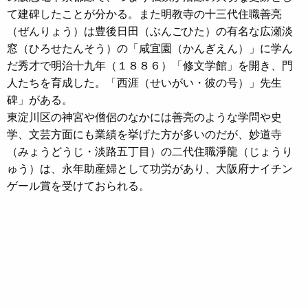
て建碑したことが分かる。また明教寺の十三代住職善亮
（ぜんりょう）は豊後日田（ぶんごひた）の有名な広瀬淡
窓（ひろせたんそう）の「咸宜園（かんぎえん）」に学ん
だ秀才で明治十九年（１８８６）「修文学館」を開き、門
人たちを育成した。「西涯（せいがい・彼の号）」先生
碑」がある。
東淀川区の神宮や僧侶のなかには善亮のような学問や史
学、文芸方面にも業績を挙げた方が多いのだが、妙道寺
（みょうどうじ・淡路五丁目）の二代住職淨龍（じょうり
ゅう）は、永年助産婦として功労があり、大阪府ナイチン
ゲール賞を受けておられる。