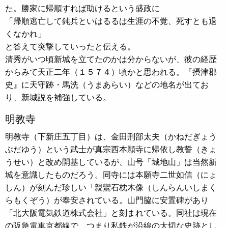
た。勝家に帰順すれば助けるという盛政に
「帰順逃亡して鈍兵といはるるは生涯の不覚、死すとも退
くなかれ」
と答えて突撃していったと伝える。
清秀がいつ頃新城を立てたのかは分からないが、彼の経歴
からみて天正二年（１５７４）頃かと思われる。『摂津郡
史』に天守跡・馬洗（うまあらい）などの地名が出てお
り、新城説を補強している。
明教寺
明教寺（下新庄五丁目）は、金田刑部太夫（かねだぎょう
ぶだゆう）という武士が真宗西本願寺に帰依し教誓（きょ
うせい）と改め開基しているが、山号「城地山」は当然新
城を意識したものだろう。同寺には本願寺二世如信（にょ
しん）が刻んだ珍しい「親鸞石枕木像（しんらんいしまく
らもくぞう）が奉安されている。山門脇に安置碑があり
「北大阪電気鉄道株式会社」と刻まれている。同社は現在
の阪急電車京都線で、つまり私鉄が沿線の大切な史跡とし