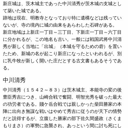
新庄城は、茨木城主であった中川清秀が茨木城の支城とし
て築いた城である。
跡地は現在、明教寺となっており特に遺構などは残ってい
ないが、寺の境内に城の由来をあらわした石碑がある。
新庄地域は上新庄一丁目～三丁目、下新庄一丁目～六丁目
に分かれるが、この地名も古い。一般には戦国武将中川清
秀が新しく当地に「出城」（本城を守るための砦）を置い
たため、新城の名が起こり新庄になったといわれるが、別
に乳牛牧が新しく開いた庄だとする古文書もあるそうであ
る。
中川清秀
中川清秀（１５４２～８３）は茨木城主、本能寺の変の後
豊臣秀吉につき、山崎合戦で奮闘、明智光秀を破った最大
の功労者である。賤ケ岳合戦では親しかった柴田勝家の本
陣に出向き無謀な戦いはやめて秀吉に従うのが天下の情勢
だと説得するが、立腹した勝家の部下佐久間盛政（さくま
もりまさ）の軍勢に急襲され、あっという間に討ち死にし