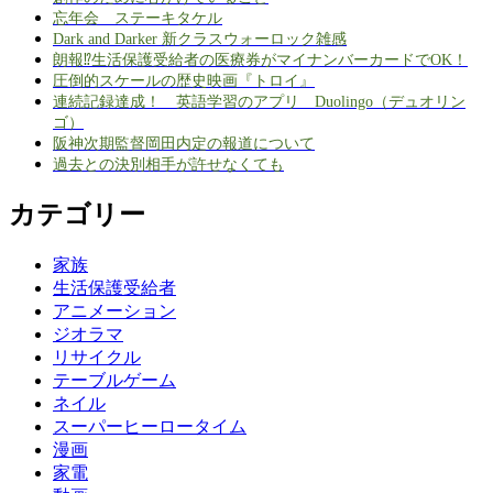
忘年会 ステーキタケル
Dark and Darker 新クラスウォーロック雑感
朗報⁉生活保護受給者の医療券がマイナンバーカードでOK！
圧倒的スケールの歴史映画『トロイ』
連続記録達成！ 英語学習のアプリ Duolingo（デュオリン
ゴ）
阪神次期監督岡田内定の報道について
過去との決別相手が許せなくても
カテゴリー
家族
生活保護受給者
アニメーション
ジオラマ
リサイクル
テーブルゲーム
ネイル
スーパーヒーロータイム
漫画
家電