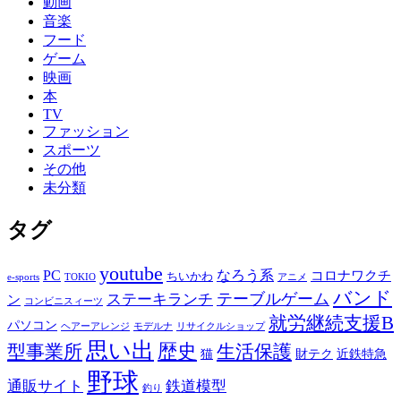
動画
音楽
フード
ゲーム
映画
本
TV
ファッション
スポーツ
その他
未分類
タグ
youtube
PC
なろう系
コロナワクチ
ちいかわ
e-sports
TOKIO
アニメ
バンド
テーブルゲーム
ステーキランチ
ン
コンビニスィーツ
就労継続支援B
パソコン
ヘアーアレンジ
モデルナ
リサイクルショップ
思い出
歴史
生活保護
型事業所
猫
財テク
近鉄特急
野球
通販サイト
鉄道模型
釣り