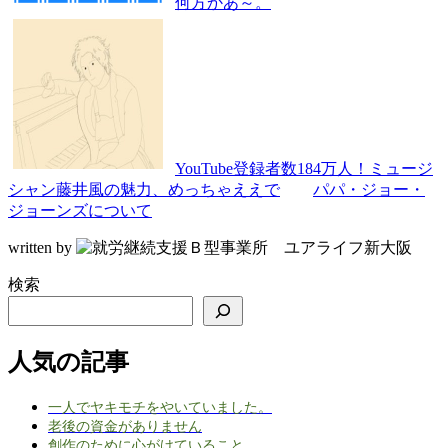
何方かあ～。
YouTube登録者数184万人！ミュージ
シャン藤井風の魅力、めっちゃええで
パパ・ジョー・
ジョーンズについて
written by
検索
人気の記事
一人でヤキモチをやいていました。
老後の資金がありません
創作のために心がけていること